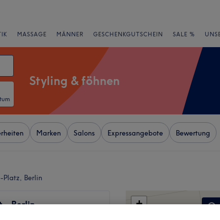
IK
MASSAGE
MÄNNER
GESCHENKGUTSCHEIN
SALE %
UNS
Styling & föhnen
atum
rheiten
Marken
Salons
Expressangebote
Bewertung
Platz, Berlin
+
 - Berlin
−