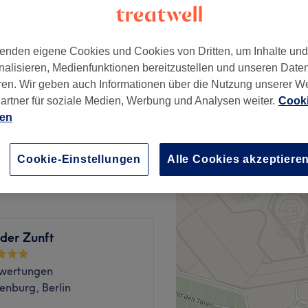
wertungen
enburg, Berlin
enden eigene Cookies und Cookies von Dritten, um Inhalte un
nalisieren, Medienfunktionen bereitzustellen und unseren Date
ren. Wir geben auch Informationen über die Nutzung unserer W
artner für soziale Medien, Werbung und Analysen weiter.
Cooki
ab
25 €
ien
& Locken
ab
60 €
Cookie-Einstellungen
Alle Cookies akzeptiere
 der Zunft
wertungen
enburg, Berlin