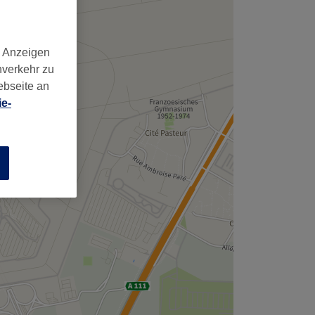
,
d Anzeigen
nverkehr zu
ebseite an
e-
n