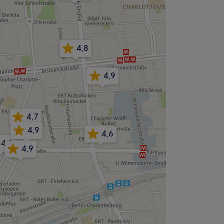
4,8
4,9
4,7
4,9
4,6
4,9
4,9