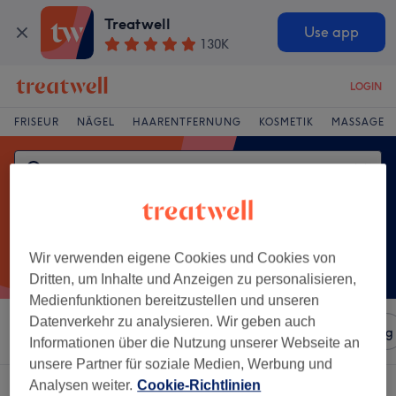
Treatwell
Use app
130K
LOGIN
FRISEUR
NÄGEL
HAARENTFERNUNG
KOSMETIK
MASSAGE
Wir verwenden eigene Cookies und Cookies von
Dritten, um Inhalte und Anzeigen zu personalisieren,
Medienfunktionen bereitzustellen und unseren
Datenverkehr zu analysieren. Wir geben auch
Sortieren nach
Salons
Expressangebote
Bewertung
Informationen über die Nutzung unserer Webseite an
unsere Partner für soziale Medien, Werbung und
Analysen weiter.
Cookie-Richtlinien
Ein Salon, der anbietet:
styling & föhnen in Niederkrüchten, Rheinland