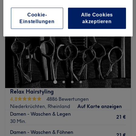
Cookie-
Alle Cookies
Einstellungen
akzeptieren
Relax Hairstyling
4,8
4886 Bewertungen
Niederkrüchten, Rheinland
Auf Karte anzeigen
Damen - Waschen & Legen
21 €
30 Min.
Damen - Waschen & Föhnen
21 €