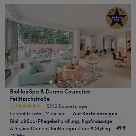
BioHairSpa & Derma Cosmetics -
Feilitzschstraße
4,7
5232 Bewertungen
Leopoldstraße, München
Auf Karte anzeigen
BioHairSpa-Pflegebehandlung, Kopfmassage
49 €
& Styling Damen | BioHairSpa-Care & Styling
40 Min.