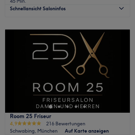
45 Min.
möglich.
Schnellansicht Saloninfos
Was uns an dem Salon gefällt:
Atmosphäre: Modern, stylish, jung
Montag
Geschlossen
Expertise: Haarschnitte & Colorationen, Haarpflege,
Dienstag
09:00
–
19:00
Styling
Mittwoch
09:00
–
19:00
Produkte und Produktmarken: Hochwertige Produkte
Donnerstag
09:00
–
19:00
Extras: Kostenlose Getränke, kostenpflichtige Parkplätze,
Freitag
09:00
–
19:00
gut an die öffentlichen Verkehrsmittel angebunden
Samstag
09:00
–
16:00
Zurück zur Salonansicht
Sonntag
Geschlossen
Wer Wert auf ein vitales Haar legt, ist bei BioHairSpa in
München-Schwabing genau richtig, denn in diesem
modernen Bio-Friseursalon steht die Gesundheit von
Kopfhaut und Haar im absoluten Mittelpunkt. Das
einzigartige Konzept verbindet präzise Schnitte und
Room 25 Friseur
lebendige Farben mit einer tiefenwirksamen Pflege auf
4,9
216 Bewertungen
natürlicher Basis. In einer entspannten Wohlfühloase
Schwabing, München
Auf Karte anzeigen
nimmt sich das Team viel Zeit für deine individuellen