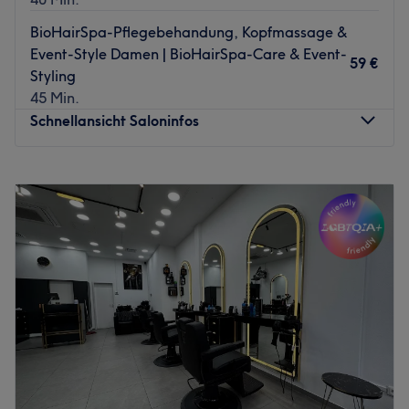
BioHairSpa-Pflegebehandung, Kopfmassage &
Event-Style Damen | BioHairSpa-Care & Event-
59 €
Styling
45 Min.
Schnellansicht Saloninfos
Montag
Geschlossen
Dienstag
09:00
–
19:00
Mittwoch
09:00
–
19:00
Donnerstag
09:00
–
19:00
Freitag
09:00
–
20:00
Samstag
09:00
–
16:00
Sonntag
Geschlossen
Wir haben einen echten Geheimtipp für dich. BioHairSpa
& derma cosmetics ist die Manufaktur für nachhaltige
Schönheit. Hier wird das Gesundheitsprofil nachhaltig