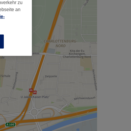
nverkehr zu
ebseite an
e-
n