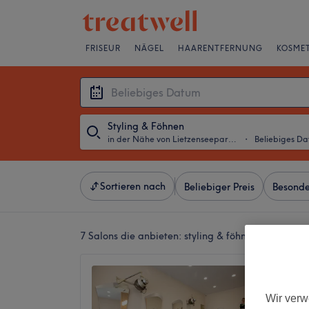
FRISEUR
NÄGEL
HAARENTFERNUNG
KOSMET
Styling & Föhnen
in der Nähe von Lietzenseepark, Berlin
・
Beliebiges D
Sortieren nach
Beliebiger Preis
Besonde
7 Salons die anbieten:
styling & föhnen in der Näh
Friseur
4,9
Wir verw
2231 Be