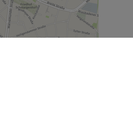
Leaflet
| ©
OpenStreetMap
contributors
Unternehmen
Über uns