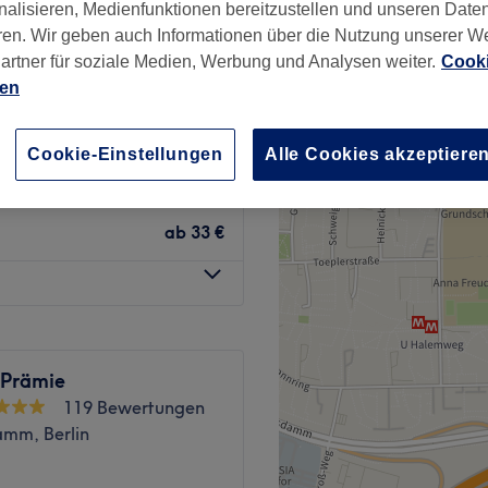
nalisieren, Medienfunktionen bereitzustellen und unseren Date
enburg, Berlin
ren. Wir geben auch Informationen über die Nutzung unserer W
artner für soziale Medien, Werbung und Analysen weiter.
Cooki
ien
schen, Schneiden,
ab
5 €
Cookie-Einstellungen
Alle Cookies akzeptiere
ab
33 €
 Prämie
119 Bewertungen
amm, Berlin