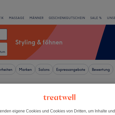
IK
MASSAGE
MÄNNER
GESCHENKGUTSCHEIN
SALE %
UNS
Styling & föhnen
atum
rheiten
Marken
Salons
Expressangebote
Bewertung
e von Lietzenseepark, Berlin
+
 der Zunft
−
enden eigene Cookies und Cookies von Dritten, um Inhalte un
wertungen