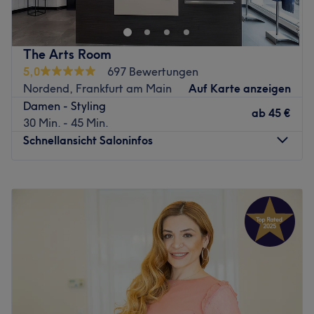
Kunden in Frankfurt-Nordend der höchsten
Friseurhandwerkskunst des Salons Golden Hair&Beauty in
der Eschersheimer Landstraße. Den besonderen Charme
The Arts Room
des Salons machen die Natürlichkeit und große
5,0
697 Bewertungen
Herzlichkeit des Teams aus. Dabei stehen Leistungen und
Nordend, Frankfurt am Main
Auf Karte anzeigen
Preise in einem ausgewogenen Verhältnis. Buche jetzt
Damen - Styling
deinen Wunschtermin und deine Wunschbehandlung
ab
45 €
30 Min. - 45 Min.
ganz einfach und schnell online auf Treatwell!
Schnellansicht Saloninfos
Der Salon Golden Hair&Beauty ist ein lebendiger
Stadtteilfriseur für alle Frankfurterinnen und Frankfurt in
Montag
Geschlossen
Nordend-West und selbstverständlich darüber hinaus. Du
Dienstag
15:00
–
19:00
erhältst alle friseurspezifischen Arbeiten in guter
Mittwoch
10:00
–
19:00
handwerklicher Qualität – egal ob Schnitt, Dauerwelle,
Donnerstag
10:00
–
19:00
Farbe oder Frisur. Außerdem sind Kinder immer herzlich
Freitag
10:00
–
19:00
willkommen. Lass dich bei einer Tasse Kaffeespezialität
Samstag
10:00
–
15:00
deiner Wahl, einer Tasse Tee oder auch einem kalten
Sonntag
Geschlossen
Getränk verwöhnen, während die Profis sich um deine
Haare kümmern. Stets aktuelle Zeitschriften liegen
Ankommen. Abschalten. Gut aussehen.