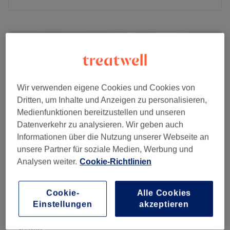
Montag
Geschlossen
Dienstag
09:00
–
19:00
Mittwoch
09:00
–
19:00
Donnerstag
09:00
–
19:00
Freitag
09:00
–
19:00
Samstag
09:00
–
14:00
Wir verwenden eigene Cookies und Cookies von
Sonntag
Geschlossen
Dritten, um Inhalte und Anzeigen zu personalisieren,
Medienfunktionen bereitzustellen und unseren
Wer auf der Suche nach einem Friseursalon ist, der
Datenverkehr zu analysieren. Wir geben auch
handwerklich ausgereifte Schnitttechniken und
Informationen über die Nutzung unserer Webseite an
individuelle Beratung anbietet, ist bei 'Das
unsere Partner für soziale Medien, Werbung und
Friseurhandwerk' in Frankfurt genau richtig. Der Salon
Analysen weiter.
Cookie-Richtlinien
besticht durch vorbildliche Führung und kontinuierliche
Westside Hair & Beauty
Weiterentwicklung, sowie durch eine familiäre
4,8
3178 Bewertungen
Cookie-
Alle Cookies
Atmosphäre mit professioneller Auslegung. Deinen
Westend, Frankfurt am Main
Auf Karte anzeigen
Einstellungen
akzeptieren
Wunschtermin kannst du dir hier ganz einfach online auf
Damen - Waschen, Föhnen & Stylen
Treatwell buchen.
ab
35 €
30 Min.