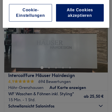
Cookie-
Alle Cookies
Einstellungen
akzeptieren
Intercoiffure Häuser Hairdesign
4,9
694 Bewertungen
Höhr-Grenzhausen
Auf Karte anzeigen
WF Waschen & Föhnen inkl. Styling*
ab
25,50 €
15 Min. - 1 Std.
Schnellansicht Saloninfos