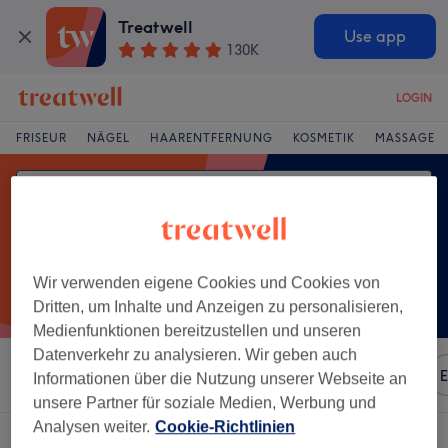
Treatwell
Use app
130K
LOGIN
FRISEUR
NÄGEL
HAARENTFERNUNG
KOSMETIK
MASSAGE
Wir verwenden eigene Cookies und Cookies von
Dritten, um Inhalte und Anzeigen zu personalisieren,
Medienfunktionen bereitzustellen und unseren
Datenverkehr zu analysieren. Wir geben auch
Sortieren nach
Beliebiger Preis
Marken
Salons
E
Informationen über die Nutzung unserer Webseite an
unsere Partner für soziale Medien, Werbung und
Analysen weiter.
Cookie-Richtlinien
Ein Salon, der anbietet:
styling & föhnen in Höhr-Grenzhausen