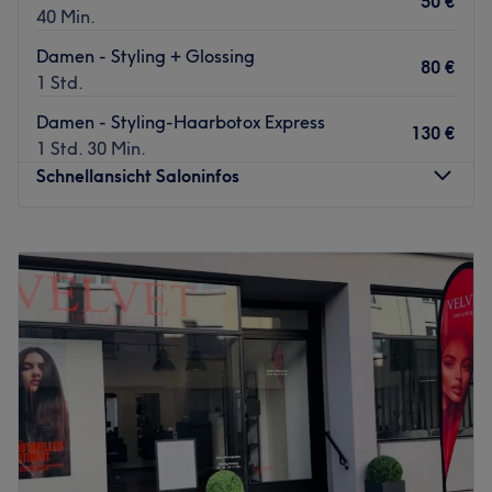
50 €
40 Min.
Damen - Styling + Glossing
80 €
1 Std.
Damen - Styling-Haarbotox Express
130 €
1 Std. 30 Min.
Schnellansicht Saloninfos
Montag
Geschlossen
Dienstag
09:00
–
18:00
Mittwoch
09:00
–
18:00
Donnerstag
09:00
–
15:00
Freitag
09:00
–
19:00
Samstag
08:00
–
14:00
Sonntag
Geschlossen
Im Sommer 2004 eröffnete der Salon „diefrisöre“ im
Stuttgarter Westen und bietet einen Raum für