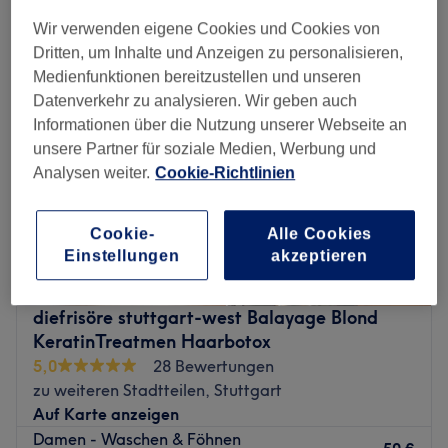
styling & föhnen in der Nähe von Heusteigviertel, Stuttgart
Wir verwenden eigene Cookies und Cookies von
Dritten, um Inhalte und Anzeigen zu personalisieren,
Medienfunktionen bereitzustellen und unseren
Datenverkehr zu analysieren. Wir geben auch
Informationen über die Nutzung unserer Webseite an
unsere Partner für soziale Medien, Werbung und
Analysen weiter.
Cookie-Richtlinien
Cookie-
Alle Cookies
Einstellungen
akzeptieren
diefrisöre stuttgart-west Balayage Blond
KeratinTreatmen Haarbotox
5,0
28 Bewertungen
zu weiteren Stadtteilen, Stuttgart
Auf Karte anzeigen
Damen - Waschen & Föhnen