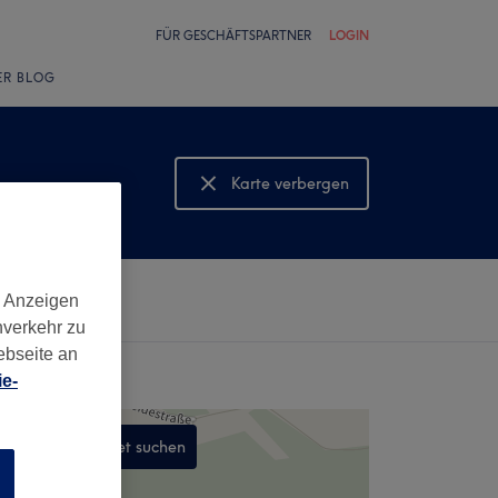
FÜR GESCHÄFTSPARTNER
LOGIN
ER BLOG
Karte verbergen
Karte anzeigen
d Anzeigen
nverkehr zu
ebseite an
e-
In diesem Gebiet suchen
n
,