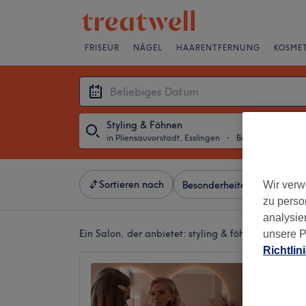
FRISEUR
NÄGEL
HAARENTFERNUNG
KOSMET
Styling & Föhnen
in Pliensauvorstadt, Esslingen
・
Beliebiges Datum
Sortieren nach
Wir verw
Besonderheiten
Marken
zu perso
analysie
Ein Salon, der anbietet:
styling & föhnen in Pliens
unsere P
Richtlin
Beauty 
5,0
Pliensau