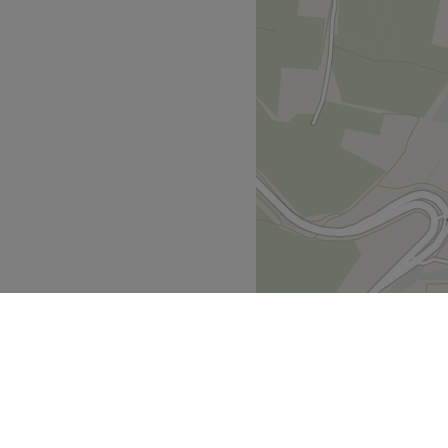
t vom Alltag. Ein Ort an
usiven Treatments entspannt
handlungen, Permanent
rei, Maria Nila,
 und Augenmanufaktur.
h, kostenlose Getränke und
Zurück zur Salonansicht