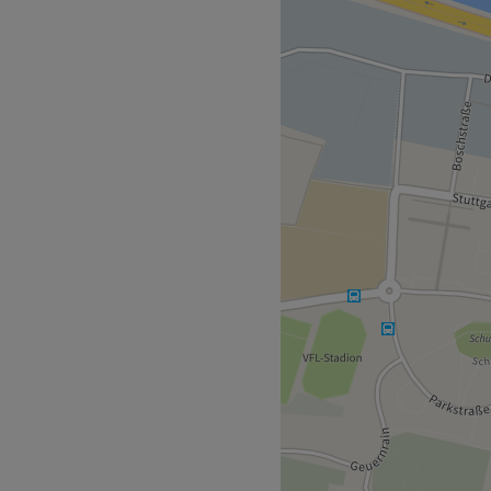
lette an
ezifischen Bedürfnisse und
 sind.
ehrsnetz angebunden, mit
ff-Str. nur zwei Gehminuten
minuten entfernt. Dies
den, die mit öffentlichen
 sechs Jahren Erfahrung im
ndlungen, Permanent
-up Styling handwerkliche
ert auf die Bereitstellung
thetischen Bedürfnissen der
 beitragen, ihr
zu steigern.