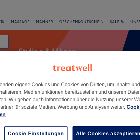
IK
MASSAGE
MÄNNER
GESCHENKGUTSCHEIN
SALE %
UNS
Styling & föhnen
enden eigene Cookies und Cookies von Dritten, um Inhalte un
Salons
Expressangebote
Bewertung
nalisieren, Medienfunktionen bereitzustellen und unseren Date
ren. Wir geben auch Informationen über die Nutzung unserer W
auvorstadt, Esslingen
artner für soziale Medien, Werbung und Analysen weiter.
Cooki
ien
+
Loft
219 Bewertungen
−
Cookie-Einstellungen
Alle Cookies akzeptiere
vorstadt, Esslingen