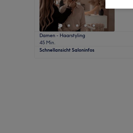
Damen - Haarstyling
45 Min.
Schnellansicht Saloninfos
Montag
14:00
–
19:00
Dienstag
11:30
–
19:00
Mittwoch
11:30
–
19:00
Donnerstag
10:00
–
17:00
Freitag
10:00
–
17:00
Samstag
Geschlossen
Sonntag
Geschlossen
Das Beauty Loft ist ein erstklassiges Kosmet
Esslingen am Neckar befindet. Mit seiner b