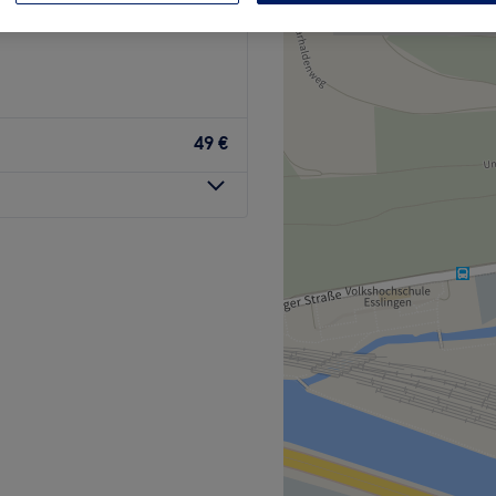
49 €
ikstudio, das sich in
evorzugten Lage ist es