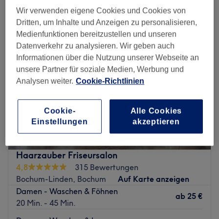
styling & föhnen in der Nähe von Wattenscheid, Bochum
Wir verwenden eigene Cookies und Cookies von
Dritten, um Inhalte und Anzeigen zu personalisieren,
Medienfunktionen bereitzustellen und unseren
Datenverkehr zu analysieren. Wir geben auch
Informationen über die Nutzung unserer Webseite an
unsere Partner für soziale Medien, Werbung und
Analysen weiter.
Cookie-Richtlinien
Cookie-
Alle Cookies
Einstellungen
akzeptieren
Haarzauber Friseursalon
4,8
315 Bewertungen
Bochum-Linden, Bochum
Auf Karte anzeigen
Damen - Waschen & Föhnen
ab
25 €
20 Min. - 45 Min.