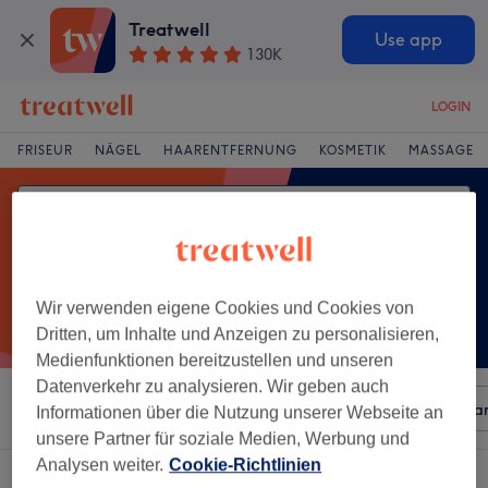
Treatwell
Use app
130K
LOGIN
FRISEUR
NÄGEL
HAARENTFERNUNG
KOSMETIK
MASSAGE
Wir verwenden eigene Cookies und Cookies von
Dritten, um Inhalte und Anzeigen zu personalisieren,
Medienfunktionen bereitzustellen und unseren
Datenverkehr zu analysieren. Wir geben auch
Sortieren nach
Beliebiger Preis
Besonderheiten
Mar
Informationen über die Nutzung unserer Webseite an
unsere Partner für soziale Medien, Werbung und
Analysen weiter.
Cookie-Richtlinien
Ein Salon, der anbietet:
styling & föhnen in Innenstadt, Bochum