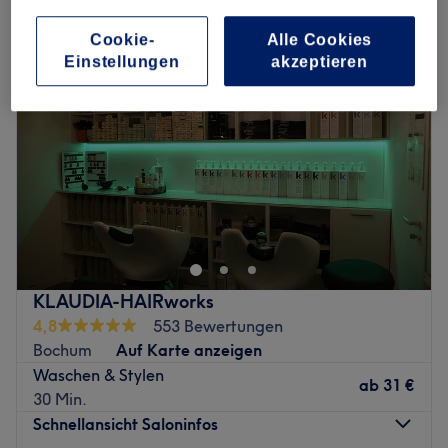
Cookie-
Alle Cookies
Einstellungen
akzeptieren
KLAUDIA-HAIRworks
4,8
553 Bewertungen
Bochum
Auf Karte anzeigen
Waschen & Stylen
ab
31 €
30 Min.
Schnellansicht Saloninfos