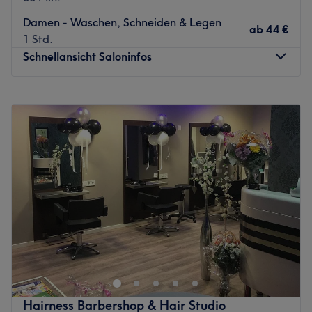
Jacqueline, Franziska und Julia. Die drei Ladys arbeiten
Damen - Waschen, Schneiden & Legen
hier täglich mit Kompetenz und Herzblut, und wissen, wie
ab
44 €
1 Std.
sie das Haar ihrer großen und kleinen Kunden und
Schnellansicht Saloninfos
Kundinnen wieder gekonnt in Form zu bringen.
Zurück zur Salonansicht
Montag
09:00
–
19:00
Dienstag
09:00
–
19:00
Mittwoch
09:00
–
19:00
Donnerstag
09:00
–
19:00
Freitag
09:00
–
19:00
Samstag
09:00
–
18:00
Sonntag
Geschlossen
Du suchst nach einem Friseur in Berlin, der nicht nur
klassische Haarschnitte, sondern auch angesagte
Farbtechniken wie Balayage, Strähnen oder Tönungen
anbietet? Dann ist der Goldcut Friseursalon in Berlin
deine erste Wahl! Unser erfahrenes Team legt großen
Hairness Barbershop & Hair Studio