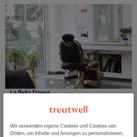
La Bella Friseur
4,3
67 Bewertungen
Schöneweide, Berlin
Auf Karte anzeigen
Nebenzeiten
ab
21,25 €
Damen - Waschen & Föhnen
Wir verwenden eigene Cookies und Cookies von
25 Min. - 35 Min.
Spare bis zu 15%
Dritten, um Inhalte und Anzeigen zu personalisieren,