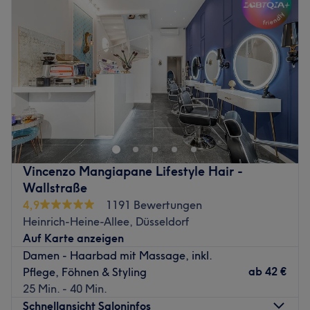
Schnitttechniken mit hippem authentischem Streetstyle.
Donnerstag
10:00
–
19:00
Das junge und kreative Team um Hakan Nar bietet nicht
Freitag
10:00
–
19:00
nur Frisuren aller Art, Haarschnitte und Dauerwellen,
Samstag
09:00
–
16:00
sondern auch Färben und Pflegen nach Lust und Laune
Sonntag
Geschlossen
an. Jeder wird sich in diesem Salon wohlfühlen können:
viel Licht und ein helles Ambiente stimmen auf das
Damon Ramezani – Das bedeutet Friseur- und
Erlebnis ein.
Handwerkskunst auf allerhöchstem Niveau! Den
Zurück zur Salonansicht
wunderschönen Salon und die hochwertigen
Behandlungen findest du in der Wallstraße 30 in
Düsseldorf-Altstadt. Wenn du magst, kannst du dir deinen
Vincenzo Mangiapane Lifestyle Hair -
persönlichen Wunschtermin bequem, unkompliziert und
Wallstraße
superschnell mit nur wenigen Klicks online oder per App
4,9
1191 Bewertungen
über Treatwell buchen!
Heinrich-Heine-Allee, Düsseldorf
Auf Karte anzeigen
Die internationale Erfahrung und die Liebe zum
Damen - Haarbad mit Massage, inkl.
Friseurhandwerk von Damon schaffen eine wunderbare
ab
42 €
Pflege, Föhnen & Styling
Atmosphäre und Ergebnisse, die begeistern! Mit
25 Min. - 40 Min.
gekonnten Griffen und wahrhaftigen Zauberhänden
Schnellansicht Saloninfos