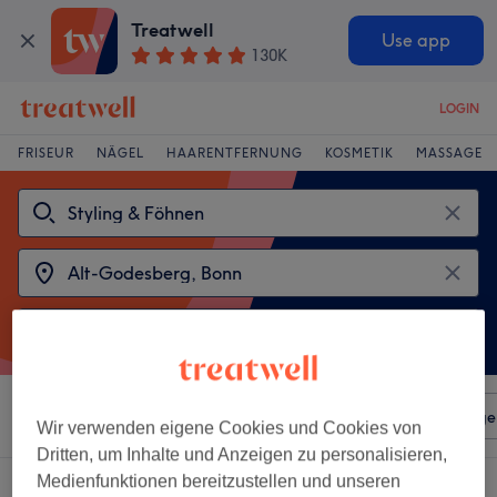
Treatwell
Use app
130K
LOGIN
FRISEUR
NÄGEL
HAARENTFERNUNG
KOSMETIK
MASSAGE
Sortieren nach
Beliebiger Preis
Salons
Expressange
Wir verwenden eigene Cookies und Cookies von
Dritten, um Inhalte und Anzeigen zu personalisieren,
Medienfunktionen bereitzustellen und unseren
2 Salons die anbieten:
styling & föhnen in Alt-Godesberg, Bonn