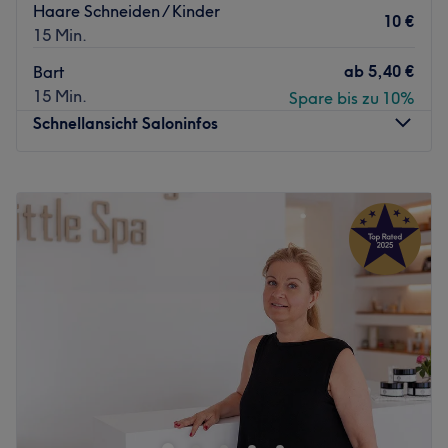
Haare Schneiden / Kinder
10 €
15 Min.
ab
5,40 €
Bart
15 Min.
Spare bis zu 10%
Schnellansicht Saloninfos
Montag
10:00
–
19:00
Dienstag
10:00
–
19:00
Mittwoch
10:00
–
19:00
Donnerstag
10:00
–
19:00
Freitag
10:00
–
19:00
Samstag
09:00
–
19:00
Sonntag
Geschlossen
Haus des Barbers ist ein renommierter Friseursalon in der
charmanten Stadt Bonn. Mit seinem professionellen und
freundlichen Ambiente ist dieser Salon ein beliebter Ort
für alle, die einen Haarschnitt oder eine Styling-