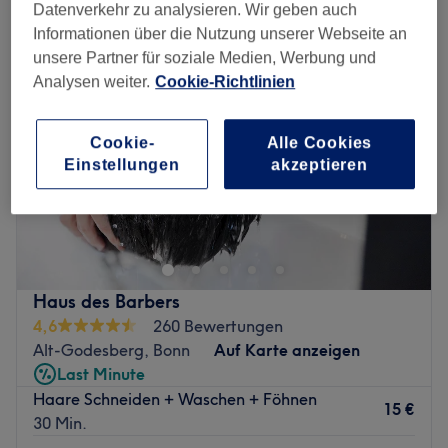
Datenverkehr zu analysieren. Wir geben auch
Informationen über die Nutzung unserer Webseite an
unsere Partner für soziale Medien, Werbung und
Analysen weiter.
Cookie-Richtlinien
Cookie-
Alle Cookies
Einstellungen
akzeptieren
Haus des Barbers
4,6
260 Bewertungen
Alt-Godesberg, Bonn
Auf Karte anzeigen
Last Minute
Haare Schneiden + Waschen + Föhnen
15 €
30 Min.