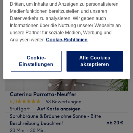
sprühbräune & bräune ohne sonne in der Nähe von Süd, Stuttgart
Dritten, um Inhalte und Anzeigen zu personalisieren,
Medienfunktionen bereitzustellen und unseren
Datenverkehr zu analysieren. Wir geben auch
Informationen über die Nutzung unserer Webseite an
unsere Partner für soziale Medien, Werbung und
Analysen weiter.
Cookie-Richtlinien
Cookie-
Alle Cookies
Einstellungen
akzeptieren
Caterina Parrotta-Neuffer
5,0
63 Bewertungen
Stuttgart
Auf Karte anzeigen
Sprühbräune & Bräune ohne Sonne - Bitte
ab
20 €
Beschreibung beachten!
20 Min. - 30 Min.