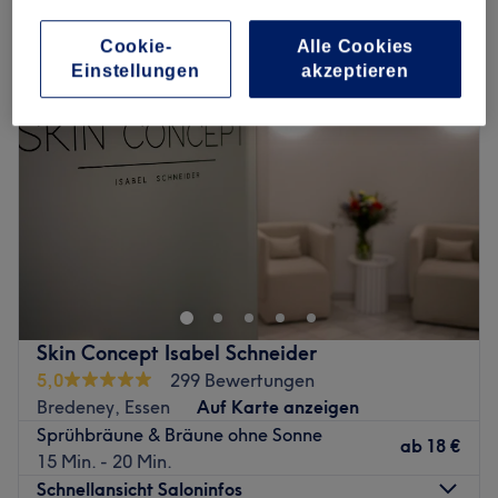
sprühbräune & bräune ohne sonne in Stadtbezirk IX, Essen
Cookie-
Alle Cookies
Einstellungen
akzeptieren
Skin Concept Isabel Schneider
5,0
299 Bewertungen
Bredeney, Essen
Auf Karte anzeigen
Sprühbräune & Bräune ohne Sonne
ab
18 €
15 Min. - 20 Min.
Schnellansicht Saloninfos