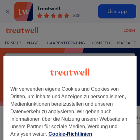
Treatwell
Use app
130K
LOGIN
FRISEUR
NÄGEL
HAARENTFERNUNG
KOSMETIK
MASSAGE
Wir verwenden eigene Cookies und Cookies von
Dritten, um Inhalte und Anzeigen zu personalisieren,
Medienfunktionen bereitzustellen und unseren
Datenverkehr zu analysieren. Wir geben auch
Sortieren nach
Beliebiger Preis
Besonderheiten
Sal
Informationen über die Nutzung unserer Webseite an
unsere Partner für soziale Medien, Werbung und
Analysen weiter.
Cookie-Richtlinien
Ein Salon, der anbietet: