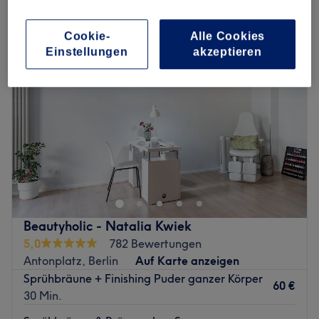
sprühbräune & bräune ohne sonne in Antonplatz, Berlin
Cookie-
Alle Cookies
Einstellungen
akzeptieren
Beautyholic - Natalia Kwiek
5,0
782 Bewertungen
Antonplatz, Berlin
Auf Karte anzeigen
Sprühbräune + Finishing Puder ganzer Körper
60 €
30 Min.