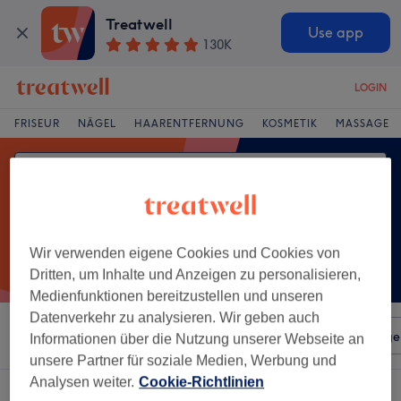
Treatwell
Use app
130K
LOGIN
FRISEUR
NÄGEL
HAARENTFERNUNG
KOSMETIK
MASSAGE
Wir verwenden eigene Cookies und Cookies von
Dritten, um Inhalte und Anzeigen zu personalisieren,
Medienfunktionen bereitzustellen und unseren
Datenverkehr zu analysieren. Wir geben auch
Sortieren nach
Beliebiger Preis
Salons
Expressange
Informationen über die Nutzung unserer Webseite an
unsere Partner für soziale Medien, Werbung und
Analysen weiter.
Cookie-Richtlinien
Ein Salon, der anbietet:
sportmassage in Annen, Witten