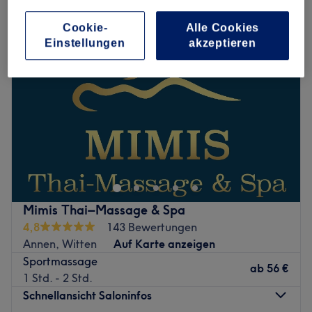
Cookie-
Alle Cookies
Einstellungen
akzeptieren
Mimis Thai–Massage & Spa
4,8
143 Bewertungen
Annen, Witten
Auf Karte anzeigen
Sportmassage
ab
56 €
1 Std. - 2 Std.
Schnellansicht Saloninfos