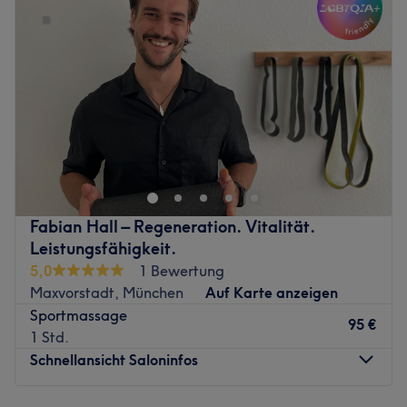
Expertise: Fachkompetenz in medizinischer Kosmetik,
Donnerstag
10:00
–
20:00
Wellness & Massagen.
Freitag
10:00
–
20:00
Produkte und Produktmarken: Du Luca Milano.
Samstag
10:00
–
20:00
Extras: Hier findest du gesundheitsfördernde Programme.
Sonntag
10:00
–
18:00
Zurück zur Salonansicht
Wenn der Kopf nicht mehr zur Ruhe kommt und dir im
Alltag Vitalität fehlt, dann wird es Zeit für die heilenden
Berührungen von 5Elements Spa in München in der
Kurfürstenstraße 26, um verlorene Lebensgeister wieder
zum Leben zu erwecken. Bist du interessiert? Dann buche
Fabian Hall – Regeneration. Vitalität.
deinen Wunschtermin jetzt ganz easy online mit
Leistungsfähigkeit.
Treatwell!
5,0
1 Bewertung
Maxvorstadt, München
Auf Karte anzeigen
Begib dich in die Hände von erfahrenen Massage
Sportmassage
Therapeuten die nachhaltige Entspannung kreieren und
95 €
1 Std.
lass dich in der exklusiven Wohlfühlatmosphäre
Schnellansicht Saloninfos
verwöhnen. Sensible und kontrollierte Handgriffe
befreien deinen Körper von Blockaden, die durch falsche