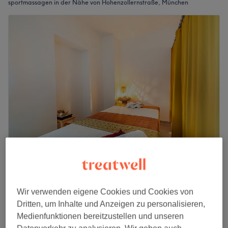
sportmassagen in der Nähe von Hohenzollernstraße, München
Thong Bai - Ohmstraße
4,8
3890 Bewertungen
Schwabing, München
Auf Karte anzeigen
Wir verwenden eigene Cookies und Cookies von
Sportmassage - Thai Sportmassage
ab
69 €
Dritten, um Inhalte und Anzeigen zu personalisieren,
1 Std. - 1 Std. 30 Min.
Medienfunktionen bereitzustellen und unseren
Schnellansicht Saloninfos