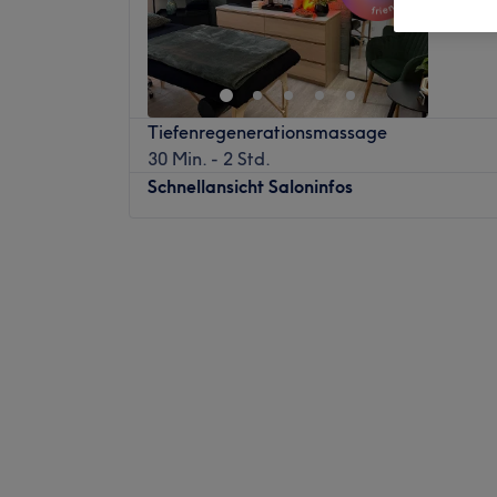
Tiefenregenerationsmassage
30 Min. - 2 Std.
Schnellansicht Saloninfos
Montag
Geschlossen
Dienstag
Geschlossen
Mittwoch
Geschlossen
Donnerstag
Geschlossen
Freitag
11:00
–
21:00
Samstag
Geschlossen
Sonntag
Geschlossen
Willkommen bei Naturkraft Massage in Mü
für Ruhe, Entspannung und neue Energie. 