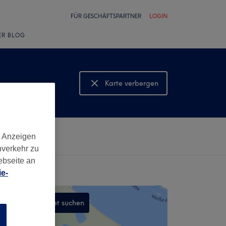
FÜR GESCHÄFTSPARTNER
LOGIN
ER BLOG
Karte verbergen
Karte anzeigen
d Anzeigen
nverkehr zu
ebseite an
e-
In diesem Gebiet suchen
n
,