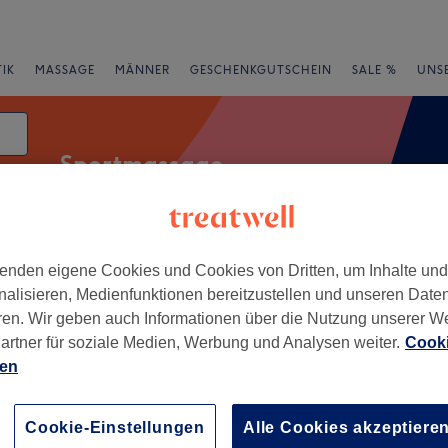
IK
MASSAGE
MÄNNER
GESCHENKGUTSCHEIN
SALE %
UNS
Sportmassage
enden eigene Cookies und Cookies von Dritten, um Inhalte un
rheiten
Salons
Expressangebote
Bewertung
nalisieren, Medienfunktionen bereitzustellen und unseren Date
ren. Wir geben auch Informationen über die Nutzung unserer W
an der Ruhr
artner für soziale Medien, Werbung und Analysen weiter.
Cooki
ien
+
raft massage 🌿
4 Bewertungen
−
Cookie-Einstellungen
Alle Cookies akzeptiere
Mülheim