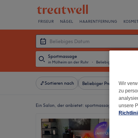
FRISEUR
NÄGEL
HAARENTFERNUNG
KOSMET
Sportmassage
in Mülheim an der Ruhr
・
Beliebiges Datum
Sortieren nach
Wir verw
Beliebiger Preis
Besonde
zu perso
analysie
Ein Salon, der anbietet:
sportmassage in Mülheim 
unsere P
Richtlin
naturk
5,0
Saarn, 