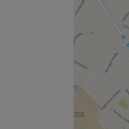
ndividuelle Körper- und
mmen. Jede Behandlung wird
gartig wie du selbst.
 befindet sich nur drei
itiver Körper- und
em ganzheitlichen Ansatz
ach deinen Bedürfnissen – für
den.
ich.
rbeit.
freie Produkte,
e.