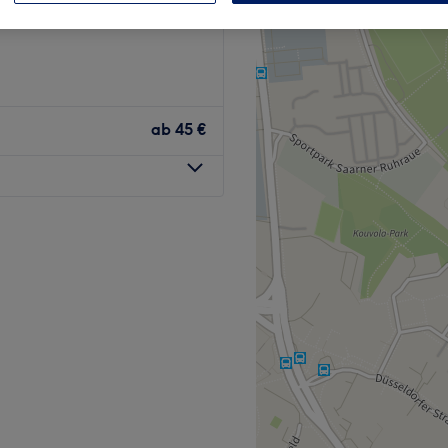
ab
45 €
lheim-Saarn – deinem Ort
In entspannter Atmosphäre