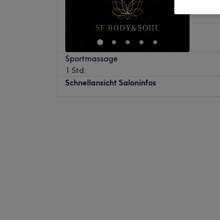
Sportmassage
1 Std.
Schnellansicht Saloninfos
Montag
Geschlossen
Dienstag
Geschlossen
Mittwoch
Geschlossen
Donnerstag
Geschlossen
Freitag
15:00
–
21:00
Samstag
Geschlossen
Sonntag
15:00
–
21:00
Im SF Body & Soul erwartet dich ein Ort d
ganzheitlichen Entspannung. Hier findest