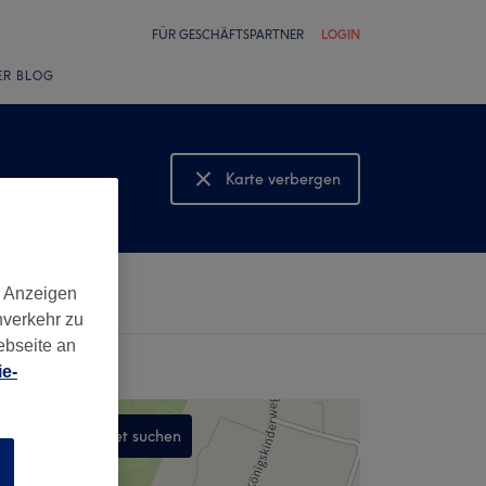
FÜR GESCHÄFTSPARTNER
LOGIN
ER BLOG
Karte verbergen
Karte anzeigen
d Anzeigen
nverkehr zu
ebseite an
e-
In diesem Gebiet suchen
n
,