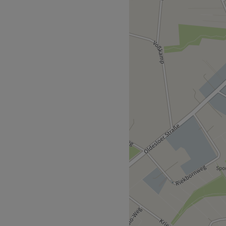
gen. Lass dich in einer
en und finde neue Energie
 sich nur 2 Gehminuten vom
lingeln
m zertifizierten
 achtsame Berührung und
ahrung, Empathie und
dlung individuell auf deine
 abgestimmt wird. Eine
isch, sowie Spanisch möglich.
d
us auf körperliche und