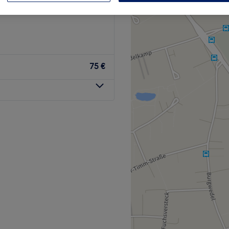
75 €
er Ruhe, Harmonie und
 du wohltuende Massagen,