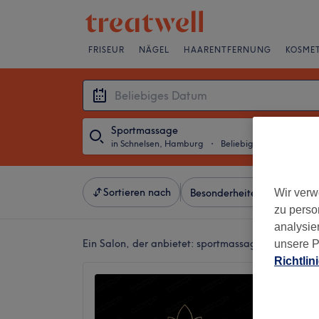
FRISEUR
NÄGEL
HAARENTFERNUNG
KOSMET
Sportmassage
in Schnelsen, Hamburg
・
Beliebiges Datum
Sortieren nach
Wir verw
Besonderheiten
Salons
zu perso
analysie
Ein Salon, der anbietet:
sportmassage in Schnels
unsere P
Richtlin
SF Bod
4,9
Schnels