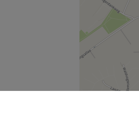
 hochwertiger Öle und
entlichen Verkehrsmittel
Zurück zur Salonansicht