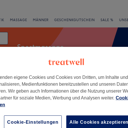
IK
MASSAGE
MÄNNER
GESCHENKGUTSCHEIN
SALE %
UNS
Sportmassage
enden eigene Cookies und Cookies von Dritten, um Inhalte un
Expressangebote
Bewertung
nalisieren, Medienfunktionen bereitzustellen und unseren Date
ren. Wir geben auch Informationen über die Nutzung unserer W
en, Hamburg
artner für soziale Medien, Werbung und Analysen weiter.
Cooki
ien
+
y&Soul
25 Bewertungen
−
Cookie-Einstellungen
Alle Cookies akzeptiere
en, Hamburg