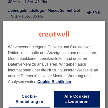
40 Min. - 1 Std. 45 Min.
Zehnagelmodellage - Neues Set mit Gel
ab
30 €
1 Std. - 1 Std. 35 Min.
Schnellansicht Saloninfos
Montag
10:00
–
18:30
Dienstag
10:00
–
18:30
Wir verwenden eigene Cookies und Cookies von
Mittwoch
10:00
–
18:30
Dritten, um Inhalte und Anzeigen zu personalisieren,
Donnerstag
10:00
–
18:30
Medienfunktionen bereitzustellen und unseren
Freitag
10:00
–
18:30
Datenverkehr zu analysieren. Wir geben auch
Samstag
10:00
–
16:00
Informationen über die Nutzung unserer Webseite an
Sonntag
Geschlossen
unsere Partner für soziale Medien, Werbung und
Analysen weiter.
Cookie-Richtlinien
Ein gepflegtes Äußeres bis in die Fingerspitzen ist für
viele ein Muss. Schaue daher im Salon Beauty Spectrum
Stuttgart vorbei und lass dich von professionellen
Cookie-
Alle Cookies
Leistungen und mit Bedacht ausgewählten Produkten
Einstellungen
akzeptieren
überzeugen. Neben Maniküre & Pediküre kannst du dir