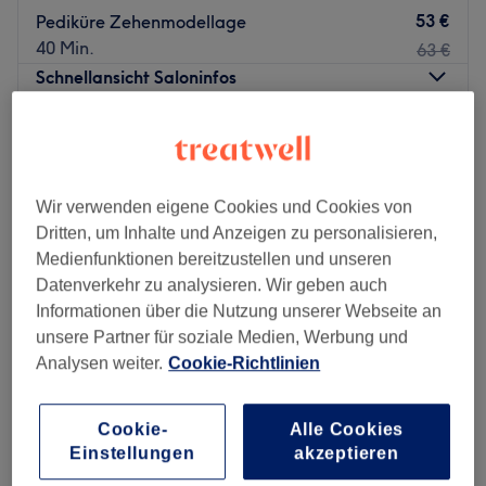
53 €
Pediküre Zehenmodellage
40 Min.
63 €
Schnellansicht Saloninfos
Montag
10:00
–
20:00
Dienstag
10:00
–
20:00
Mittwoch
10:00
–
20:00
Wir verwenden eigene Cookies und Cookies von
Donnerstag
10:00
–
20:00
Dritten, um Inhalte und Anzeigen zu personalisieren,
Freitag
10:00
–
20:00
Medienfunktionen bereitzustellen und unseren
Samstag
10:00
–
20:00
Datenverkehr zu analysieren. Wir geben auch
Sonntag
Geschlossen
Informationen über die Nutzung unserer Webseite an
unsere Partner für soziale Medien, Werbung und
Endlich unliebsamen Härchen Adé sagen – mithilfe des
Analysen weiter.
Cookie-Richtlinien
Teams von Miss Saigon Nail Waxing & Sugaring in Essen.
Sicher dir jetzt deine Zeit im Paradies der Salons –
bequem und sorgenfrei online über Treatwell.
Cookie-
Alle Cookies
Wer kennt das nicht: täglich mühsames Rasieren von
Einstellungen
akzeptieren
Queen Nails & Lashes - Rathaus Essen
Beinen, Achseln, Bikinizone oder anderen Körperregionen.