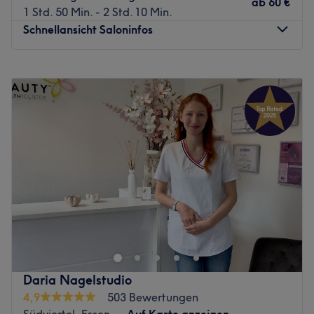
ab
60 €
1 Std. 50 Min. - 2 Std. 10 Min.
Schnellansicht Saloninfos
Montag
08:30
–
18:30
Dienstag
08:30
–
18:30
Mittwoch
08:30
–
15:00
Donnerstag
08:30
–
15:00
Freitag
08:30
–
19:00
Samstag
10:00
–
15:15
Sonntag
Geschlossen
Hast du Lust auf einen klassischen, natürlichen oder
individuellen Look? So oder so, bei Maaalissa Beauty in
Essen werden deine Wünsche wahr. Bei der vielfältigen
Auswahl an Maniküren, Pediküren und Nageldesigns ist
ein gepflegtes Aussehen für jeden Anlass garantiert. Hier
Daria Nagelstudio
kannst du einen Moment vom Alltag abschalten und dir
4,9
503 Bewertungen
eine kleine Beauty- und Pflege-Einheit gönnen!
Südviertel, Essen
Auf Karte anzeigen