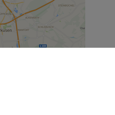
Leaflet
| ©
OpenStreetMap
contributors