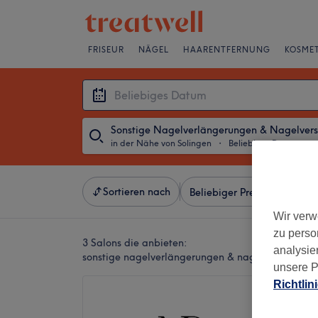
FRISEUR
NÄGEL
HAARENTFERNUNG
KOSMET
in der Nähe von Solingen
・
Beliebiges Datum
Sortieren nach
Beliebiger Preis
Besonde
Wir verw
zu perso
3 Salons die anbieten:
analysie
sonstige nagelverlängerungen & nagelverstärkung
unsere P
Richtlin
Nail Ba
4,8