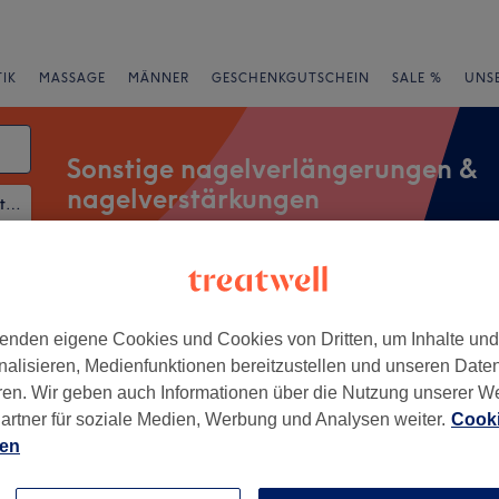
IK
MASSAGE
MÄNNER
GESCHENKGUTSCHEIN
SALE %
UNS
Sonstige nagelverlängerungen &
nagelverstärkungen
Sonstige Nagelverlängerungen & Nagelverstärkungen
rheiten
Salons
Expressangebote
Bewertung
enden eigene Cookies und Cookies von Dritten, um Inhalte un
nalisieren, Medienfunktionen bereitzustellen und unseren Date
ren. Wir geben auch Informationen über die Nutzung unserer W
en in der Nähe von Solingen
artner für soziale Medien, Werbung und Analysen weiter.
Cooki
ien
+
r - Hilden
430 Bewertungen
−