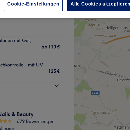
Cookie-Einstellungen
Alle Cookies akzeptiere
Rheinland
lonen mit Gel,
ab
110 €
chkontrolle - mit UV
125 €
ails & Beauty
679 Bewertungen
olingen