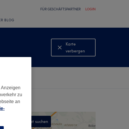
FÜR GESCHÄFTSPARTNER
LOGIN
ER BLOG
Karte
verbergen
Karte
anzeigen
d Anzeigen
nverkehr zu
ebseite an
e-
In diesem Gebiet suchen