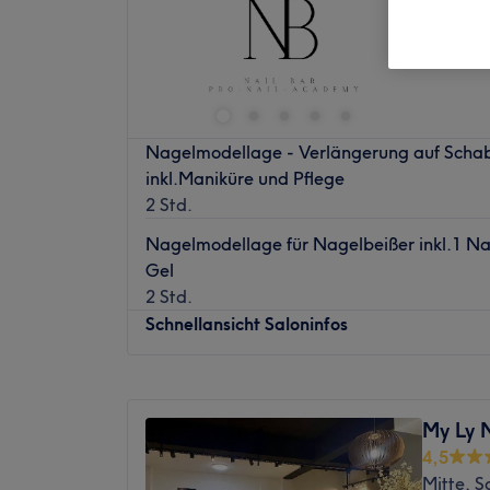
Hilden, 
Nagelmodellage - Verlängerung auf Schab
inkl.Maniküre und Pflege
2 Std.
Nagelmodellage für Nagelbeißer inkl.1 Na
Gel
2 Std.
Schnellansicht Saloninfos
Montag
10:00
–
19:00
Dienstag
10:00
–
19:00
My Ly N
Mittwoch
10:00
–
19:00
4,5
Donnerstag
10:00
–
19:00
Mitte, S
Freitag
10:00
–
19:00