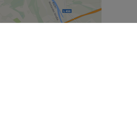
Leaflet
| ©
OpenStreetMap
contributors
Unternehmen
Über uns
Jobs