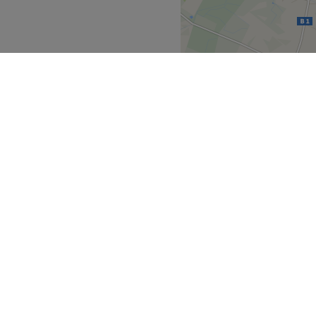
h
e Produkte
W-LAN, kinderfreundlich,
Zurück zur Salonansicht
stfalen
Rheinland
>
>
ecke
Geschäftspartner
ment Guide
Partner werden
Blog
Treatwell Connect Help Center