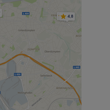
9
4,5
4,8