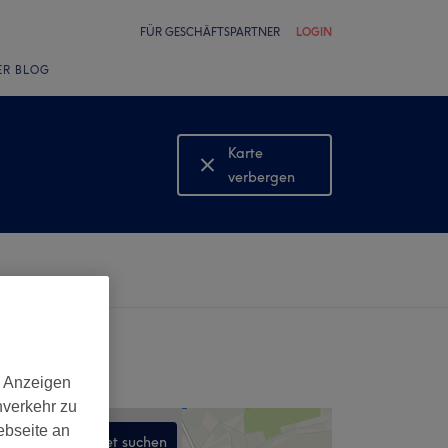
FÜR GESCHÄFTSPARTNER
LOGIN
ER BLOG
Karte
verbergen
Karte
anzeigen
d Anzeigen
nverkehr zu
ebseite an
In diesem Gebiet suchen