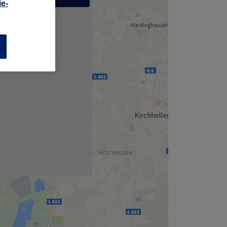
e-
,
n