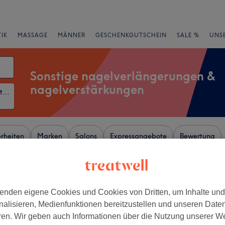
IK
MASSAGE
MÄNNER
GESCHENKGUTSCHEIN
SALE %
UNS
Sonstige nagelverlängerungen &
nagelverstärkungen
Sonstige Nagelverlängerungen & Nagelverstärkungen
rheiten
Marken
Salons
Expressangebote
Bewertung
en in der Nähe von
enden eigene Cookies und Cookies von Dritten, um Inhalte un
nalisieren, Medienfunktionen bereitzustellen und unseren Date
+
ren. Wir geben auch Informationen über die Nutzung unserer W
Nails Nagelstudio