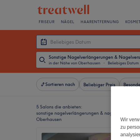
FRISEUR
NÄGEL
HAARENTFERNUNG
KOSMET
in der Nähe von Oberhausen
・
Beliebiges Datum
Sortieren nach
Beliebiger Preis
Besonde
5 Salons die anbieten:
sonstige nagelverlängerungen & nagelverstärkung
Oberhausen
Wir verw
zu perso
analysie
T.Anh 