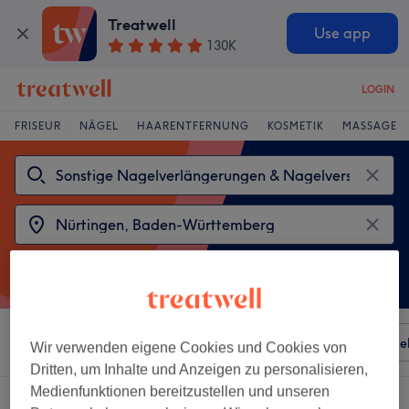
Treatwell
Use app
130K
LOGIN
FRISEUR
NÄGEL
HAARENTFERNUNG
KOSMETIK
MASSAGE
Sortieren nach
Besonderheiten
Salons
Expressange
Wir verwenden eigene Cookies und Cookies von
Dritten, um Inhalte und Anzeigen zu personalisieren,
Medienfunktionen bereitzustellen und unseren
2 Salons die anbieten: