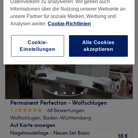
Datenverkehr zu analysieren. Wir geben auch
sonstige nagelverlängerungen & nagelverstärkungen in der Nähe von
Nürtingen, Baden-Württemberg
Informationen über die Nutzung unserer Webseite an
unsere Partner für soziale Medien, Werbung und
Analysen weiter.
Cookie-Richtlinien
Cookie-
Alle Cookies
Einstellungen
akzeptieren
Permanent Perfection - Wolfschlugen
5,0
68 Bewertungen
Wolfschlugen, Baden-Württemberg
Auf Karte anzeigen
Nagelmodellage - Neues Set Basic
55 €