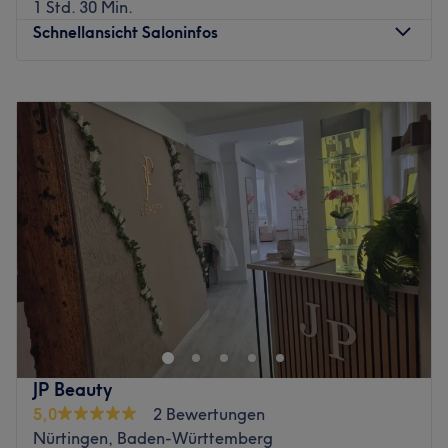
1 Std. 30 Min.
Schnellansicht Saloninfos
Montag
10:00
–
17:00
Dienstag
09:00
–
16:00
Mittwoch
09:00
–
17:00
Donnerstag
09:00
–
17:00
Freitag
09:00
–
16:00
Samstag
Geschlossen
Sonntag
Geschlossen
Schönheit bis ins Detail – individuell, professionell und
mit Herz. Im Kosmetikstudio Permanent Perfection in
Wolfschlugen wird deine natürliche Ausstrahlung in den
Mittelpunkt gestellt. Von makelloser Nagelmodellage
über typgerechtes Augenbrauen- und Wimpernstyling bis
JP Beauty
hin zu präzisem Permanent Make-up – hier bekommst du
5,0
2 Bewertungen
alles, was deine Schönheit unterstreicht.
Nürtingen, Baden-Württemberg