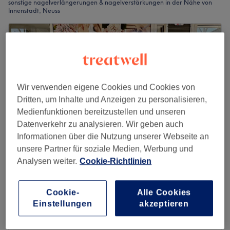
sonstige nagelverlängerungen & nagelverstärkungen in der Nähe von
Innenstadt, Neuss
Wir verwenden eigene Cookies und Cookies von
Dritten, um Inhalte und Anzeigen zu personalisieren,
Medienfunktionen bereitzustellen und unseren
Datenverkehr zu analysieren. Wir geben auch
Informationen über die Nutzung unserer Webseite an
unsere Partner für soziale Medien, Werbung und
Analysen weiter.
Cookie-Richtlinien
Love Nails & Spa
4,7
1737 Bewertungen
Cookie-
Alle Cookies
Neuss
Auf Karte anzeigen
Einstellungen
akzeptieren
Nagelmodellage - Neues Set mit Gel
ab
35 €
1 Std.