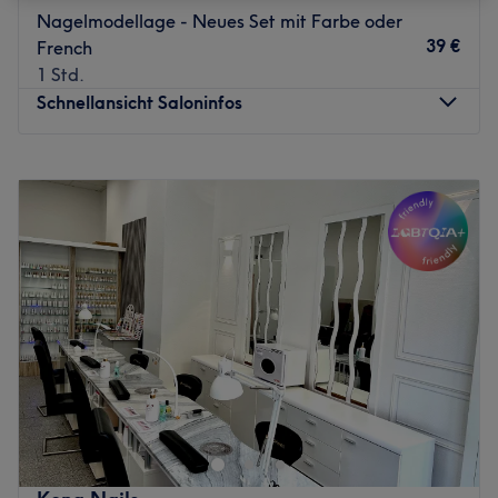
Nagelmodellage - Neues Set mit Farbe oder
39 €
French
1 Std.
Schnellansicht Saloninfos
Montag
09:30
–
19:00
Dienstag
09:30
–
19:00
Mittwoch
09:30
–
19:00
Donnerstag
09:30
–
19:00
Freitag
09:30
–
19:00
Samstag
09:30
–
17:00
Sonntag
Geschlossen
Gepflegte Hände und gesunde Nägel sind ein wichtiger
Bestandteil des Erscheinungsbildes und verdienen
besonders viel Aufmerksamkeit. Eine gepflegte Hand ist
nicht nur ein modisches Vergnügen, sondern auch eine
Visitenkarte. Das Studio Love Nails & Spa im Meererhof