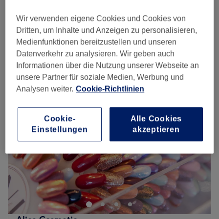
40 Min. - 1 Std. 45 Min.
Wir verwenden eigene Cookies und Cookies von
Zehnagelmodellage - Neues Set mit Gel
ab
30 €
Dritten, um Inhalte und Anzeigen zu personalisieren,
1 Std. - 1 Std. 35 Min.
Medienfunktionen bereitzustellen und unseren
Schnellansicht Saloninfos
Datenverkehr zu analysieren. Wir geben auch
Informationen über die Nutzung unserer Webseite an
Montag
10:00
–
18:30
unsere Partner für soziale Medien, Werbung und
Dienstag
10:00
–
18:30
Analysen weiter.
Cookie-Richtlinien
Mittwoch
10:00
–
18:30
Donnerstag
10:00
–
18:30
Freitag
10:00
–
18:30
Cookie-
Alle Cookies
Einstellungen
akzeptieren
Samstag
10:00
–
16:00
Sonntag
Geschlossen
Ein gepflegtes Äußeres bis in die Fingerspitzen ist für
viele ein Muss. Schaue daher im Salon Beauty Spectrum
Stuttgart vorbei und lass dich von professionellen
Leistungen und mit Bedacht ausgewählten Produkten
überzeugen. Neben Maniküre & Pediküre kannst du dir