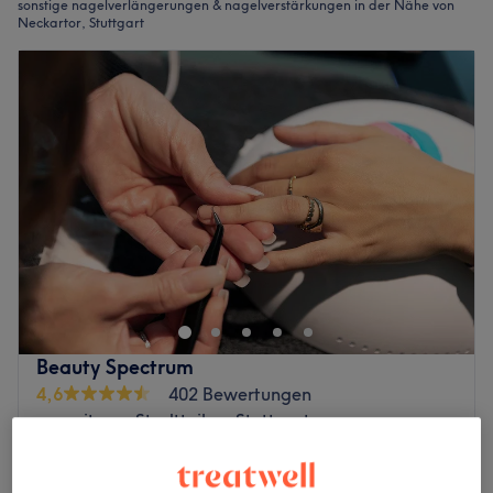
sonstige nagelverlängerungen & nagelverstärkungen in der Nähe von
Neckartor, Stuttgart
Beauty Spectrum
4,6
402 Bewertungen
zu weiteren Stadtteilen, Stuttgart
Auf Karte anzeigen
Nagelmodellage - Neues Set mit Gel
ab
28 €