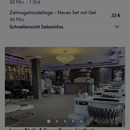
55 Min. - 1 Std.
Zehnagelmodellage - Neues Set mit Gel
33 €
45 Min.
Schnellansicht Saloninfos
Montag
09:30
–
19:00
Dienstag
09:30
–
19:00
Mittwoch
09:30
–
19:00
Donnerstag
09:30
–
19:00
Freitag
09:30
–
19:00
Samstag
09:30
–
16:30
Sonntag
Geschlossen
Das Lovely Beauty Nails Moers ist ein renommiertes
Nagelstudio, das sich in der malerischen Stadt Moers
befindet. Es bietet einladende und entspannende
Dienstleistungen für diejenigen, die ihre Nägel von einem
professionellen Team verwöhnen lassen möchten.