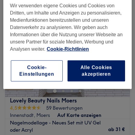
sonstige nagelverlängerungen & nagelverstärkungen in der Nähe von
Wir verwenden eigene Cookies und Cookies von
Moers
Dritten, um Inhalte und Anzeigen zu personalisieren,
Medienfunktionen bereitzustellen und unseren
Datenverkehr zu analysieren. Wir geben auch
Informationen über die Nutzung unserer Webseite an
unsere Partner für soziale Medien, Werbung und
Analysen weiter.
Cookie-Richtlinien
Cookie-
Alle Cookies
Einstellungen
akzeptieren
Lovely Beauty Nails Moers
4,5
59 Bewertungen
Innenstadt, Moers
Auf Karte anzeigen
Nagelmodellage - Neues Set mit UV Gel
ab
31 €
oder Acryl