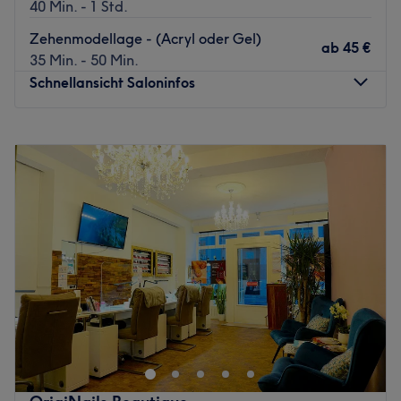
40 Min. - 1 Std.
Zehenmodellage - (Acryl oder Gel)
ab
45 €
35 Min. - 50 Min.
Schnellansicht Saloninfos
Montag
09:30
–
19:30
Dienstag
09:30
–
19:30
Mittwoch
09:30
–
19:30
Donnerstag
09:30
–
19:30
Freitag
09:30
–
19:30
Samstag
09:30
–
18:00
Sonntag
Geschlossen
Du suchst nach einem Top-Nagelstudio in der Kölner
Innenstadt? Die Suche hat ein Ende. Komm in das
Nagelstudio D&T Nails, den Experten für Pflege und
Design deiner Nägel. Worauf wartest du noch? Buche
deinen nächsten Wunschtermin ganz einfach und bequem