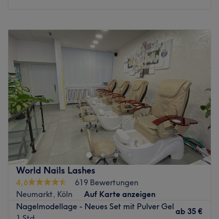
Chuyên môn: Alles rund um Nagelmodellage und
Wimpernverlängerung.
Montag
09:30
–
19:30
Sản phẩm và nhãn hiệu sản phẩm: CND Shellac.
Dienstag
09:30
–
19:30
Tiện ích bổ sung: Es gibt kostenlose Getränke.
Mittwoch
09:30
–
19:30
Zurück zur Salonansicht
Donnerstag
09:30
–
19:30
Freitag
09:30
–
19:30
Samstag
09:00
–
18:00
Sonntag
Geschlossen
Hallo Freunde der Körperverwöhnung! Im Herzen von
Köln - Sülz findet man nun den Kosmetiksalon My Beauty
Studio in einer ruhigen Seitenstraße. Wer mag, kann sich
seinen persönlichen Termin für ausgewählte Schönheit
und Pflege ganz einfach online über Treatwell raussuchen
World Nails Lashes
und buchen.
4,6
619 Bewertungen
Neumarkt, Köln
Auf Karte anzeigen
Hier ist alles drin, was es für ein Allrounder Beauty Studio
Nagelmodellage - Neues Set mit Pulver Gel
benötigt: Viele klasse Nagelservices, wohltuende und
ab
35 €
1 Std.