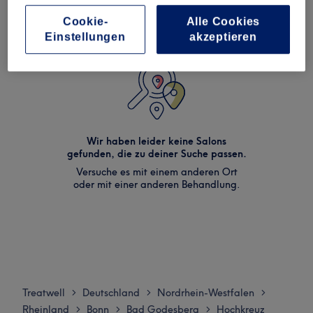
Cookie-
Alle Cookies
Einstellungen
akzeptieren
Wir haben leider keine Salons
gefunden, die zu deiner Suche passen.
Versuche es mit einem anderen Ort
oder mit einer anderen Behandlung.
Treatwell
Deutschland
Nordrhein-Westfalen
>
>
>
Rheinland
Bonn
Bad Godesberg
Hochkreuz
>
>
>