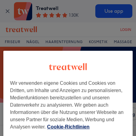
Treatwell
Use app
130K
LOGIN
FRISEUR
NÄGEL
HAARENTFERNUNG
KOSMETIK
MASSAGE
Wir verwenden eigene Cookies und Cookies von
Dritten, um Inhalte und Anzeigen zu personalisieren,
Medienfunktionen bereitzustellen und unseren
Datenverkehr zu analysieren. Wir geben auch
Informationen über die Nutzung unserer Webseite an
Sortieren nach
Salons
Expressangebote
Bewertung
unsere Partner für soziale Medien, Werbung und
Analysen weiter.
Cookie-Richtlinien