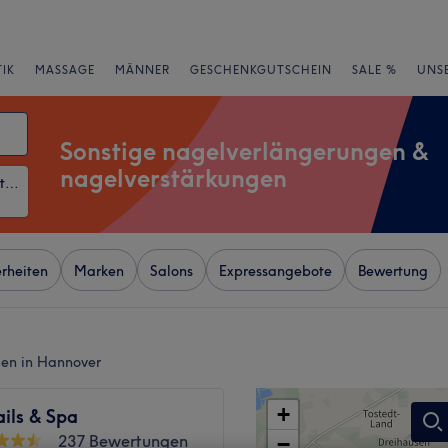
IK
MASSAGE
MÄNNER
GESCHENKGUTSCHEIN
SALE %
UNS
Sonstige nagelverlängerungen &
nagelverstärkungen
Sonstige Nagelverlängerungen & Nagelverstärkungen
rheiten
Marken
Salons
Expressangebote
Bewertung
gen in Hannover
+
ils & Spa
237 Bewertungen
−