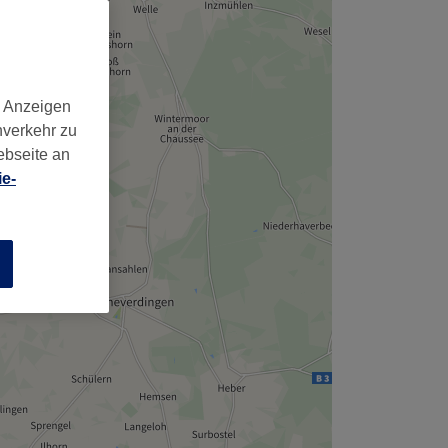
,
d Anzeigen
nverkehr zu
ebseite an
e-
n