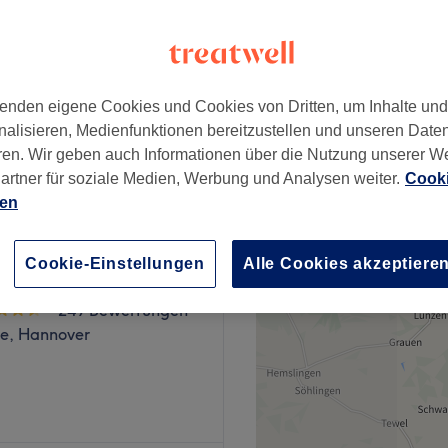
st, Hannover
enden eigene Cookies und Cookies von Dritten, um Inhalte un
nalisieren, Medienfunktionen bereitzustellen und unseren Date
er
ab
35 €
ren. Wir geben auch Informationen über die Nutzung unserer W
artner für soziale Medien, Werbung und Analysen weiter.
Cooki
ien
Cookie-Einstellungen
Alle Cookies akzeptiere
Nails & Beauty
249 Bewertungen
de, Hannover
o in Hannover. Mit seiner