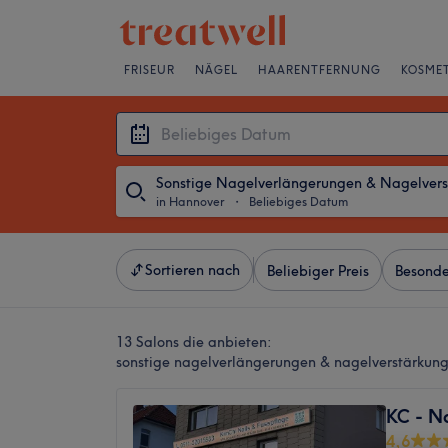
FRISEUR
NÄGEL
HAARENTFERNUNG
KOSMET
in Hannover
・
Beliebiges Datum
Sortieren nach
Beliebiger Preis
Besonde
13 Salons die anbieten:
sonstige nagelverlängerungen & nagelverstärkun
KC - Na
4,6