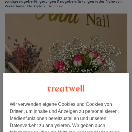
sonstige nagelverlängerungen & nagelverstärkungen in der Nähe von
Winterhuder Marktplatz, Hamburg
Anni Nails
Wir verwenden eigene Cookies und Cookies von
4,7
911 Bewertungen
Dritten, um Inhalte und Anzeigen zu personalisieren,
Eppendorf, Hamburg
Auf Karte anzeigen
Medienfunktionen bereitzustellen und unseren
Nagelmodellage - Neues Set mit Gel
ab
40 €
Datenverkehr zu analysieren. Wir geben auch
1 Std.