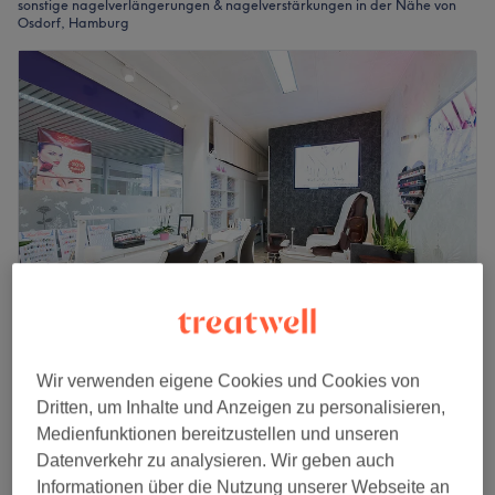
sonstige nagelverlängerungen & nagelverstärkungen in der Nähe von
Osdorf, Hamburg
VN Nails & Beauty Osdorf
Wir verwenden eigene Cookies und Cookies von
4,6
1339 Bewertungen
Dritten, um Inhalte und Anzeigen zu personalisieren,
Osdorf, Hamburg
Auf Karte anzeigen
Medienfunktionen bereitzustellen und unseren
Nagelmodellage - Pulversystem Neuset
ab
33 €
Datenverkehr zu analysieren. Wir geben auch
40 Min. - 1 Std.
Informationen über die Nutzung unserer Webseite an