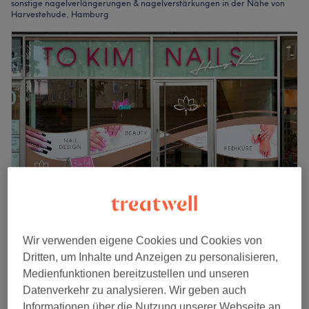
sonstige nagelverlängerungen & nagelverstärkungen in der Nähe von
Harvestehude, Hamburg
Tokim Nails
Wir verwenden eigene Cookies und Cookies von
4,9
99 Bewertungen
Dritten, um Inhalte und Anzeigen zu personalisieren,
Hoheluft, Hamburg
Auf Karte anzeigen
Medienfunktionen bereitzustellen und unseren
Auffüllen Acryl - Gel (UV)
ab
35 €
Datenverkehr zu analysieren. Wir geben auch
40 Min. - 45 Min.
Informationen über die Nutzung unserer Webseite an