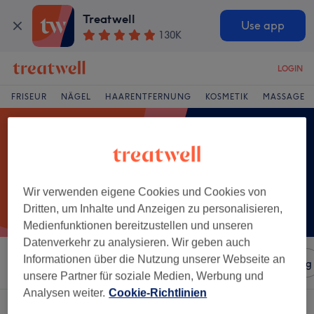
Treatwell
Use app
130K
LOGIN
FRISEUR
NÄGEL
HAARENTFERNUNG
KOSMETIK
MASSAGE
Wir verwenden eigene Cookies und Cookies von
Dritten, um Inhalte und Anzeigen zu personalisieren,
Medienfunktionen bereitzustellen und unseren
Datenverkehr zu analysieren. Wir geben auch
Informationen über die Nutzung unserer Webseite an
Sortieren nach
Salons
Expressangebote
Bewertung
unsere Partner für soziale Medien, Werbung und
Analysen weiter.
Cookie-Richtlinien