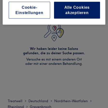
Cookie-
Alle Cookies
Einstellungen
akzeptieren
Wir haben leider keine Salons
gefunden, die zu deiner Suche passen.
Versuche es mit einem anderen Ort
oder mit einer anderen Behandlung.
Treatwell
Deutschland
Nordrhein-Westfalen
>
>
>
Rheinland
Grevenbroich
>