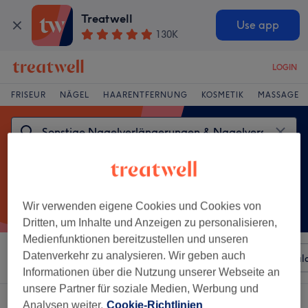
Treatwell
Use app
130K
LOGIN
FRISEUR
NÄGEL
HAARENTFERNUNG
KOSMETIK
MASSAGE
Wir verwenden eigene Cookies und Cookies von
Dritten, um Inhalte und Anzeigen zu personalisieren,
Medienfunktionen bereitzustellen und unseren
Datenverkehr zu analysieren. Wir geben auch
Sortieren nach
Beliebiger Preis
Besonderheiten
Sal
Informationen über die Nutzung unserer Webseite an
unsere Partner für soziale Medien, Werbung und
Ein Salon, der anbietet:
Analysen weiter.
Cookie-Richtlinien