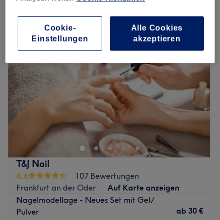
sonstige nagelverlängerungen & nagelverstärkungen in Frankfurt an
der Oder
Cookie-
Alle Cookies
Einstellungen
akzeptieren
T&J Nail
4,6
107 Bewertungen
Frankfurt an der Oder
Auf Karte anzeigen
Nagelmodellage - Neues Set mit Gel/
ab
30 €
Pulver