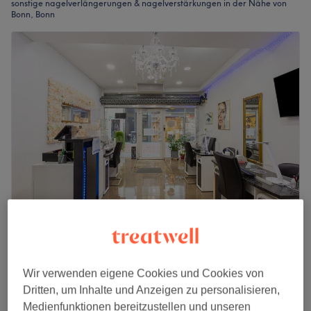
sonstige nagelverlängerungen & nagelverstärkungen in der Nähe von
Bonn, Bonn
Luxury Nails & Spa Bonn
4,5
1094 Bewertungen
Bonn, Bonn
Auf Karte anzeigen
Wir verwenden eigene Cookies und Cookies von
Nagelmodellage - Neues Set /Aufüllen mit
Dritten, um Inhalte und Anzeigen zu personalisieren,
ab
32 €
Pulver
Medienfunktionen bereitzustellen und unseren