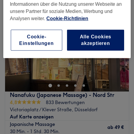
shiatsumassagen in der Nähe von Carlstadt, Düsseldorf
Informationen über die Nutzung unserer Webseite an
unsere Partner für soziale Medien, Werbung und
Analysen weiter.
Cookie-Richtlinien
Cookie-
Alle Cookies
Einstellungen
akzeptieren
Nanafuku (Japanese Massage) - Nord Str
4,8
833 Bewertungen
Victoriaplatz / Klever Straße, Düsseldorf
Auf Karte anzeigen
Japanische Massage
ab
49 €
30 Min. - 1 Std. 30 Min.