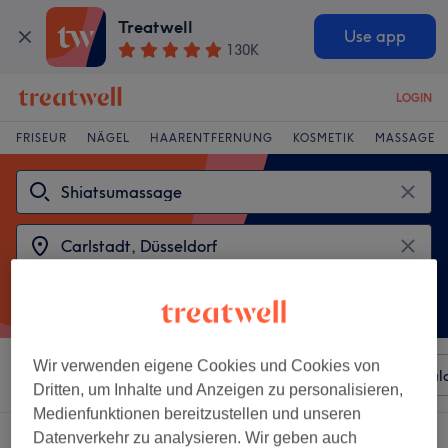
Treatwell
Use app
130K
LOGIN
FRISEUR
NÄGEL
HAARENTFERNUNG
KOSMETIK
MASSAGE
Wir verwenden eigene Cookies und Cookies von
Sortieren nach
Beliebiger Preis
Besonderheiten
Sal
Dritten, um Inhalte und Anzeigen zu personalisieren,
Medienfunktionen bereitzustellen und unseren
2 Salons die anbieten:
Datenverkehr zu analysieren. Wir geben auch