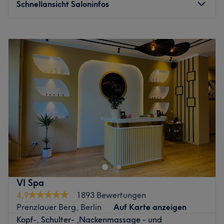
Schnellansicht Saloninfos
Montag
10:00
–
20:00
Dienstag
10:00
–
20:00
Mittwoch
10:00
–
20:00
Donnerstag
10:00
–
20:00
Freitag
10:00
–
20:00
Samstag
10:00
–
20:00
Sonntag
10:00
–
20:00
Dank ihrer Ausbildung an der berühmten Wat Po School
und ihrer langjährigen Erfahrung als Masseurin gilt
Kanlayanee als eine Koryphäe in ihrem Metier. In ihrem
Salon Prawa2 Thaimassage in Berlin, kann man deshalb
in den Genuss einzigartiger Behandlungen kommen. Der
VI Spa
Salon befindet sich im Stadtteil Prenzlauer Berg und ist
4,9
1893 Bewertungen
mit der Straßenbahn M4 (Ausstieg Hufelandstr.) gut zu
Prenzlauer Berg, Berlin
Auf Karte anzeigen
erreichen. Buche jetzt den nächsten Termin online über
Kopf-, Schulter- ,Nackenmassage - und
Treatwell!