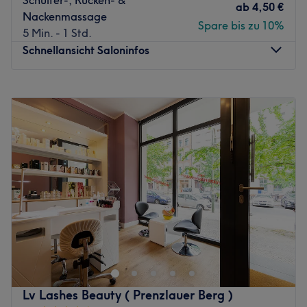
ab
4,50 €
Nackenmassage
Spare bis zu 10%
5 Min. - 1 Std.
Schnellansicht Saloninfos
Montag
09:15
–
19:30
Dienstag
09:15
–
19:30
Mittwoch
09:15
–
19:30
Donnerstag
09:15
–
19:30
Freitag
09:15
–
19:30
Samstag
09:15
–
18:30
Sonntag
Geschlossen
TH Nails in Moabit ist deine Adresse für gepflegte Nägel
und moderne Designs in entspannter Atmosphäre. Ob
klassische Maniküre, kreative Nailart oder langlebige
Modellagen – hier wird präzise gearbeitet und auf deine
Wünsche eingegangen. Für ein Ergebnis, das deinen Look
Lv Lashes Beauty ( Prenzlauer Berg )
perfekt abrundet.