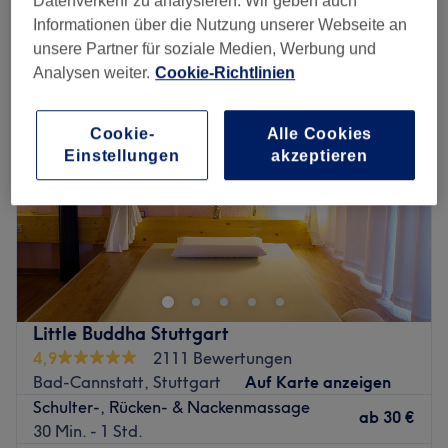
Datenverkehr zu analysieren. Wir geben auch
schulter-, rücken- & nackenmassagen in der Nähe von Bad-Cannstatt,
Stuttgart
Informationen über die Nutzung unserer Webseite an
unsere Partner für soziale Medien, Werbung und
Analysen weiter.
Cookie-Richtlinien
Cookie-
Alle Cookies
Einstellungen
akzeptieren
Little Buddha Stuttgart
4,9
2111 Bewertungen
Bad-Cannstatt, Stuttgart
Auf Karte anzeigen
Schulter-, Rücken- & Nackenmassage
ab
30 €
30 Min. - 1 Std.