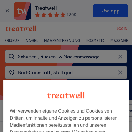
Treatwell
Use app
130K
LOGIN
FRISEUR
NÄGEL
HAARENTFERNUNG
KOSMETIK
MASSAGE
Sortieren nach
Beliebiger Preis
Besonderheiten
Mar
Wir verwenden eigene Cookies und Cookies von
Dritten, um Inhalte und Anzeigen zu personalisieren,
Medienfunktionen bereitzustellen und unseren
2 Salons die anbieten: