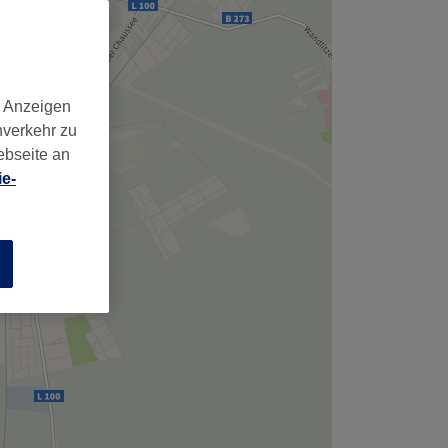
,
d Anzeigen
nverkehr zu
ebseite an
e-
n