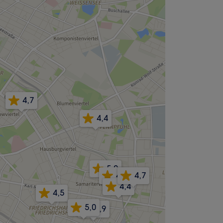
4,7
4,4
5,0
4,6
4,7
4,4
4,5
5,0
4,9