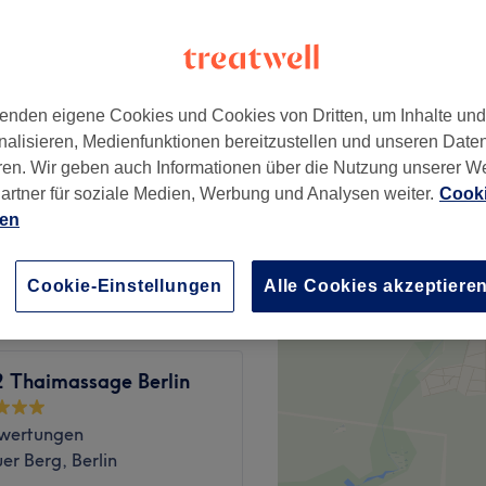
wertungen
hshain, Berlin
nzeiten
enden eigene Cookies und Cookies von Dritten, um Inhalte un
nalisieren, Medienfunktionen bereitzustellen und unseren Date
ab
27 €
ren. Wir geben auch Informationen über die Nutzung unserer W
Spare bis zu 10%
artner für soziale Medien, Werbung und Analysen weiter.
Cooki
ab
27 €
ien
Spare bis zu 10%
Cookie-Einstellungen
Alle Cookies akzeptiere
 Thaimassage Berlin
wertungen
er Berg, Berlin