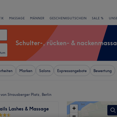
IK
MASSAGE
MÄNNER
GESCHENKGUTSCHEIN
SALE %
UNS
Schulter-, rücken- & nackenmass
atum
rheiten
Marken
Salons
Expressangebote
Bewertung
von Strausberger Platz, Berlin
+
Nails Lashes & Massage
−