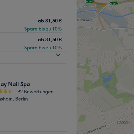
Zurück zur Salonansicht
r sich in der Berlin-Mitte
ab
31,50 €
engagierte Betreuung und
Spare bis zu 10%
ab
31,50 €
Spare bis zu 10%
ch in der Nähe der S+U
nhaltestelle (2
xanderplatz (4 Gehminuten)
lay Nail Spa
ngagiertes Team, das sich
92 Bewertungen
ekannt für seine
hshain, Berlin
icherzustellen, dass jeder
r wird Deutsch, Englisch und
 Berg ist dein stilvoller