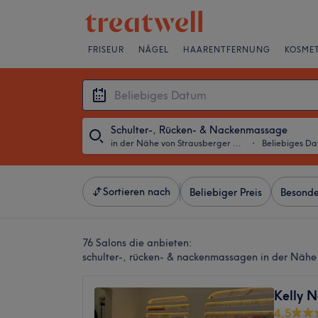
FRISEUR
NÄGEL
HAARENTFERNUNG
KOSMET
Schulter-, Rücken- & Nackenmassage
in der Nähe von Strausberger Platz, Berlin
・
Beliebiges D
Sortieren nach
Beliebiger Preis
Besonde
76 Salons die anbieten:
schulter-, rücken- & nackenmassagen in der Nähe 
Kelly 
4,5