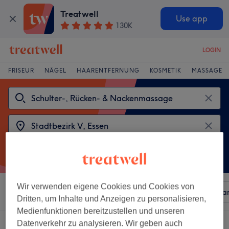
Treatwell
Use app
130K
LOGIN
FRISEUR
NÄGEL
HAARENTFERNUNG
KOSMETIK
MASSAGE
Wir verwenden eigene Cookies und Cookies von
Sortieren nach
Beliebiger Preis
Besonderheiten
Mar
Dritten, um Inhalte und Anzeigen zu personalisieren,
Medienfunktionen bereitzustellen und unseren
Datenverkehr zu analysieren. Wir geben auch
2 Salons die anbieten: