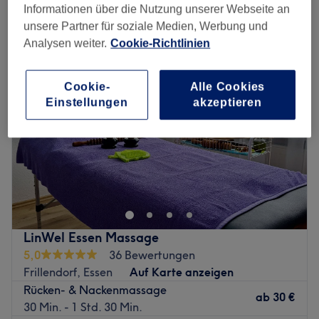
schulter-, rücken- & nackenmassagen in der Nähe von Stadtbezirk V,
Informationen über die Nutzung unserer Webseite an
Essen
unsere Partner für soziale Medien, Werbung und
Analysen weiter.
Cookie-Richtlinien
Cookie-
Alle Cookies
Einstellungen
akzeptieren
LinWel Essen Massage
5,0
36 Bewertungen
Frillendorf, Essen
Auf Karte anzeigen
Rücken- & Nackenmassage
ab
30 €
30 Min. - 1 Std. 30 Min.