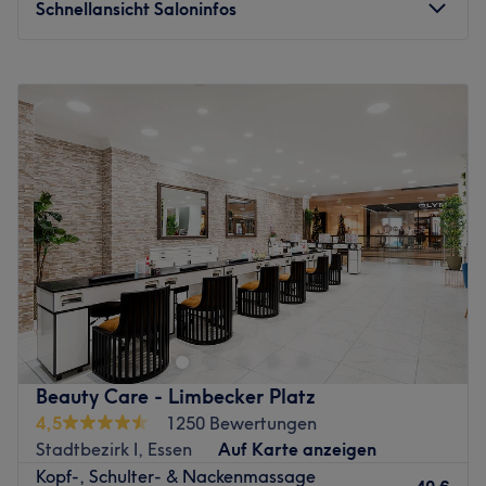
Schnellansicht Saloninfos
Montag
09:00
–
21:00
Dienstag
09:00
–
21:00
Mittwoch
09:00
–
21:00
Donnerstag
09:00
–
21:00
Freitag
09:00
–
21:00
Samstag
10:00
–
16:00
Sonntag
Geschlossen
Sind Sie gestresst, Müde, schlechte Laune? Im LinWel
Salon in Essen finden Sie eine Oase der Entspannung.
Wählen Sie zwischen klassischen Massagen, Hot-Stone-
Massagen oder Apparat Anti Cellulite Massagen –
gönnen Sie sich jeden Tag etwas Gutes. Sehen Sie sich
Beauty Care - Limbecker Platz
unbedingt eines unserer informativen Videos zum Thema
4,5
1250 Bewertungen
Massage an – so schaffen sie sich ein blick ins
Stadtbezirk I, Essen
Auf Karte anzeigen
Behandlungsklima! Unser Studio ist speziell auf
Kopf-, Schulter- & Nackenmassage
Anwendungen für Damen ausgerichtet.