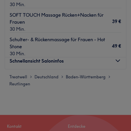
30 Min.
SOFT TOUCH Massage Rücken+Nacken für
39 €
Frauen
30 Min.
Schulter- & Rückenmassage für Frauen - Hot
49 €
Stone
30 Min.
Schnellansicht Saloninfos
Treatwell
Montag
Deutschland
Baden-Württemberg
09:00
–
19:00
>
>
>
Reutlingen
Dienstag
09:00
–
18:00
Mittwoch
09:00
–
18:00
Donnerstag
09:00
–
19:00
Freitag
09:00
–
15:00
Samstag
10:00
–
14:00
Sonntag
Geschlossen
Kontakt
Entdecke