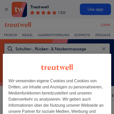
Treatwell
Use app
130K
LOGIN
FRISEUR
NÄGEL
HAARENTFERNUNG
KOSMETIK
MASSAGE
Wir verwenden eigene Cookies und Cookies von
Dritten, um Inhalte und Anzeigen zu personalisieren,
Medienfunktionen bereitzustellen und unseren
Sortieren nach
Beliebiger Preis
Marken
Salons
E
Datenverkehr zu analysieren. Wir geben auch
Informationen über die Nutzung unserer Webseite an
Ein Salon, der anbietet:
unsere Partner für soziale Medien, Werbung und