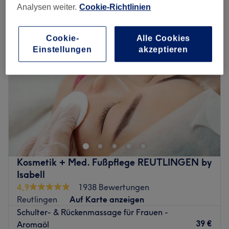
schulter-, rücken- & nackenmassage in Reutlingen
Analysen weiter.
Cookie-Richtlinien
Cookie-
Alle Cookies
Einstellungen
akzeptieren
Kosmetik + Med. Fußpflege REUTLINGEN by
Isabell
4,9
1938 Bewertungen
Reutlingen
Auf Karte anzeigen
Schulter- & Rückenmassage für Frauen -
39 €
Aromaöl