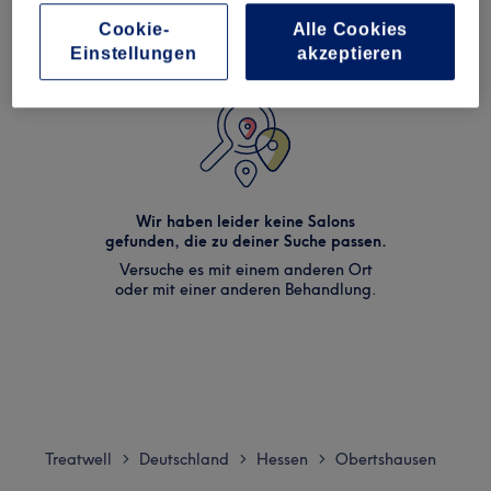
Cookie-
Alle Cookies
Einstellungen
akzeptieren
Wir haben leider keine Salons
gefunden, die zu deiner Suche passen.
Versuche es mit einem anderen Ort
oder mit einer anderen Behandlung.
Treatwell
Deutschland
Hessen
Obertshausen
>
>
>