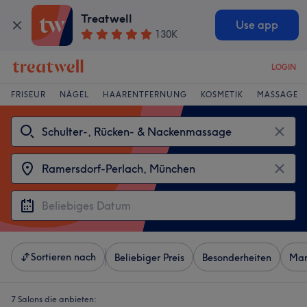
Treatwell
Use app
130K
LOGIN
FRISEUR
NÄGEL
HAARENTFERNUNG
KOSMETIK
MASSAGE
Sortieren nach
Beliebiger Preis
Besonderheiten
Mar
7 Salons die anbieten: