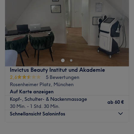
Donnerstag
Geschlossen
Waxing bis hin zur Nagelpflege.
Freitag
Geschlossen
Produkte und Produktmarken: Die Services werden
Samstag
Geschlossen
abgerundet durch qualitativ hochwertige Produkte für die
Sonntag
Geschlossen
Haut von Reviderm.
Zurück zur Salonansicht
Elements Fittness-Wellness Studio liegt zentral, gut
erreichbar ganz in der Nähe zu Ostbahnhof München.
Sogar kostenlose Parkplätze stehen zur Verfügung.
Tageskarte als Massagekunde gibt es für 20 Euro, dafür
darf der Kunde ohne Zeitbegrenzung die Studio inkl.
Invictus Beauty Institut und Akademie
Wellnessbereich nutzen. Im Wellnessbereich steht ein
2,6
5 Bewertungen
kleines Pool Sauna, Dampfbad und Damensauna zur
Rosenheimer Platz, München
Verfügung.
Auf Karte anzeigen
Zurück zur Salonansicht
Kopf-, Schulter- & Nackenmassage
ab
60 €
30 Min. - 1 Std. 30 Min.
Schnellansicht Saloninfos
Montag
13:00
–
20:00