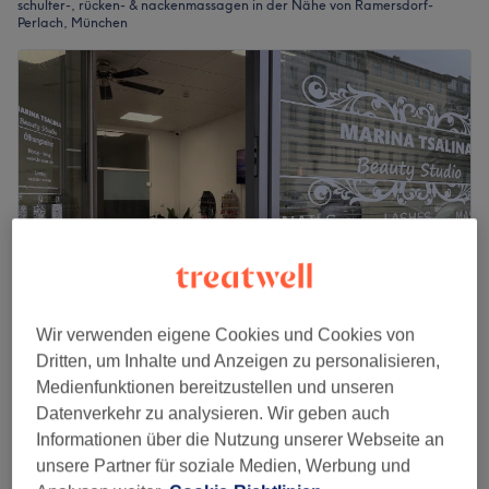
schulter-, rücken- & nackenmassagen in der Nähe von Ramersdorf-
Perlach, München
Wir verwenden eigene Cookies und Cookies von
Beauty Studio Marina Tsalina
Dritten, um Inhalte und Anzeigen zu personalisieren,
Medienfunktionen bereitzustellen und unseren
5,0
6 Bewertungen
Datenverkehr zu analysieren. Wir geben auch
Rosenheimer Platz, München
Informationen über die Nutzung unserer Webseite an
Auf Karte anzeigen
unsere Partner für soziale Medien, Werbung und
Rückenmassage
ab
40 €