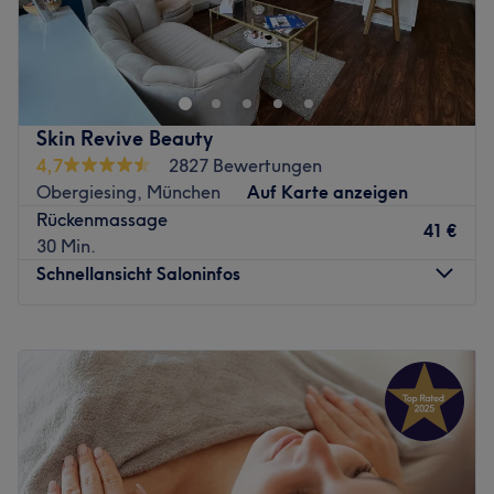
Brauchst du wieder Ruhe und den totalen Ausgleich?
Dann solltest du dir einen Besuch bei Your Spa bei
Beautystyle nicht entgehen lassen. Hier bietet Fadil den
Kundinnen und Kunden nämlich genau das Programm an,
was sie für eine komplette Erholung brauchen. Wer sich
Skin Revive Beauty
gerne in Fadils Hände begeben möchte, kann seinen
4,7
2827 Bewertungen
individuellen Wunschtermin bequem online oder per App
Obergiesing, München
Auf Karte anzeigen
über Treatwell buchen und selbst erleben, wie hier aus
Rückenmassage
gekonnten Handgriffen wahre Wunder der Entspannung
41 €
30 Min.
entstehen.
Schnellansicht Saloninfos
Fadil ist mit über 20 Jahren Erfahrung im Massieren ein
echter Profi. Er weiß ganz genau, was er tut und wie er
Montag
08:00
–
20:00
seine Kundinnen und Kunden zufrieden stellt: Ob bei einer
Dienstag
08:00
–
20:00
ayurvedischen, einer Lomi Lomi Nui-, einer
Mittwoch
08:00
–
20:00
Aromaölmassage oder einer manuellen Lymphdrainage –
Donnerstag
08:00
–
20:00
hier hat alles seinen Sinn und Zweck mit dem Ziel der
Freitag
08:00
–
20:00
totalen Tiefenentspannung. Sein Studio, welches sich in
Samstag
11:00
–
17:00
der Naturheilpraxis befindet, ist dabei die Ruheoase
Sonntag
Geschlossen