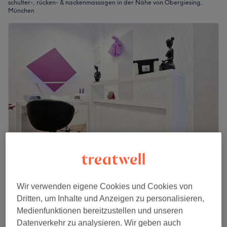
schulter-, rücken- & nackenmassagen in der Nähe von Obergiesing,
München
Beauty4life
4,9
246 Bewertungen
Wir verwenden eigene Cookies und Cookies von
Obergiesing, München
Auf Karte anzeigen
Dritten, um Inhalte und Anzeigen zu personalisieren,
Schulter-, Rücken- & Nackenmassage
ab
36 €
Medienfunktionen bereitzustellen und unseren
30 Min. - 1 Std.
Datenverkehr zu analysieren. Wir geben auch