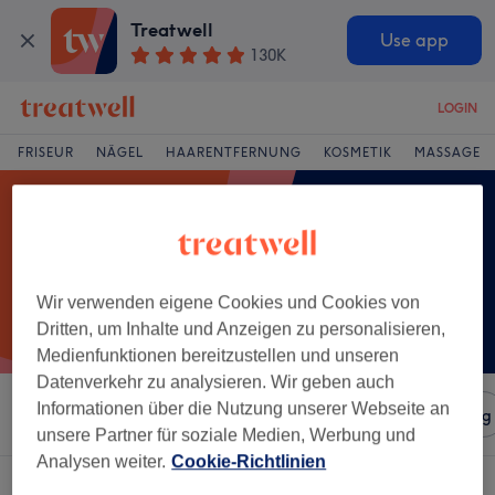
Treatwell
Use app
130K
LOGIN
FRISEUR
NÄGEL
HAARENTFERNUNG
KOSMETIK
MASSAGE
Wir verwenden eigene Cookies und Cookies von
Dritten, um Inhalte und Anzeigen zu personalisieren,
Medienfunktionen bereitzustellen und unseren
Datenverkehr zu analysieren. Wir geben auch
Informationen über die Nutzung unserer Webseite an
Sortieren nach
Salons
Expressangebote
Bewertung
unsere Partner für soziale Medien, Werbung und
Analysen weiter.
Cookie-Richtlinien