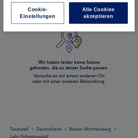
Cookie-
Alle Cookies
Einstellungen
akzeptieren
Wir haben leider keine Salons
gefunden, die zu deiner Suche passen.
Versuche es mit einem anderen Ort
oder mit einer anderen Behandlung.
Treatwell
Deutschland
Baden-Württemberg
>
>
>
Lahr/Schwarzwald