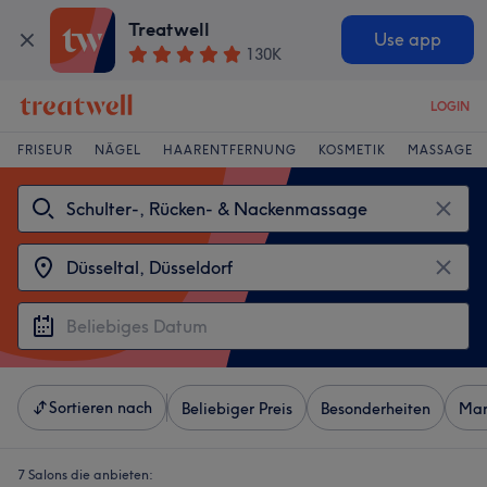
Treatwell
Use app
130K
LOGIN
FRISEUR
NÄGEL
HAARENTFERNUNG
KOSMETIK
MASSAGE
Sortieren nach
Beliebiger Preis
Besonderheiten
Mar
7 Salons die anbieten: