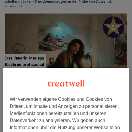
schulter-, rücken- & nackenmassagen in der Nähe von Düsseltal,
Düsseldorf
Brasil Massage & zuckersüße
Wir verwenden eigene Cookies und Cookies von
Haarentfernung - Düsseldorf
Dritten, um Inhalte und Anzeigen zu personalisieren,
5,0
516 Bewertungen
Medienfunktionen bereitzustellen und unseren
Mörsenbroich, Düsseldorf
Auf Karte anzeigen
Datenverkehr zu analysieren. Wir geben auch
Peeling Rücken Massage
Informationen über die Nutzung unserer Webseite an
ab
65 €