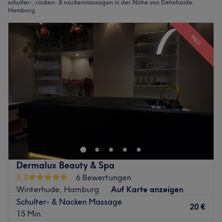
schulter-, rücken- & nackenmassagen in der Nähe von Dehnhaide,
Hamburg
NEU
Dermalux Beauty & Spa
5,0
6 Bewertungen
Winterhude, Hamburg
Auf Karte anzeigen
Schulter- & Nacken Massage
20 €
15 Min.