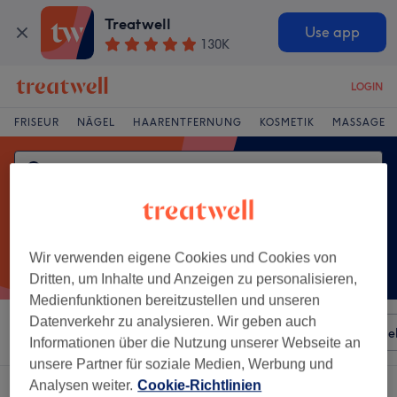
Treatwell
Use app
130K
LOGIN
FRISEUR
NÄGEL
HAARENTFERNUNG
KOSMETIK
MASSAGE
Wir verwenden eigene Cookies und Cookies von
Dritten, um Inhalte und Anzeigen zu personalisieren,
Medienfunktionen bereitzustellen und unseren
Datenverkehr zu analysieren. Wir geben auch
Sortieren nach
Besonderheiten
Salons
Expressange
Informationen über die Nutzung unserer Webseite an
unsere Partner für soziale Medien, Werbung und
Analysen weiter.
Cookie-Richtlinien
Ein Salon, der anbietet: