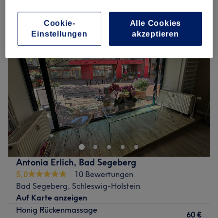
schulter-, rücken- & nackenmassage in Bad Segeberg, Schleswig-
Holstein
Cookie-
Alle Cookies
Einstellungen
akzeptieren
Antonia Erlich, Bad Segeberg
5,0
10 Bewertungen
Bad Segeberg, Schleswig-Holstein
Auf Karte anzeigen
Honig Rückenmassage
60 €